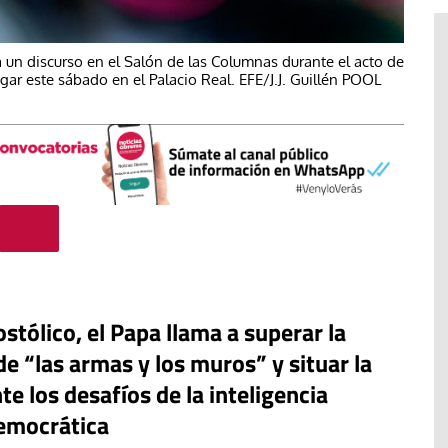
un discurso en el Salón de las Columnas durante el acto de
ugar este sábado en el Palacio Real. EFE/J.J. Guillén POOL
stólico, el Papa llama a superar la
acan la
de “las armas y los muros” y situar la
#EstáPasando
de la
e los desafíos de la inteligencia
ordinaria al
Enrique Angelelli, el obispo
 democrática
pleo
asesinado hace 50 años