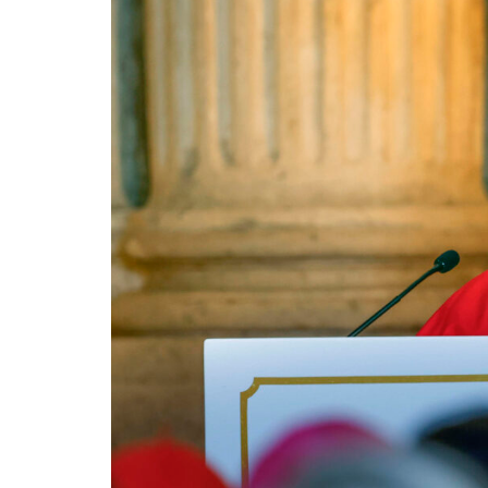
La mundialización
Cine
El amor en el mundo
Dos minutos
Los empobrecidos por el
Aplicaciones
mundo
Música
Radio — Mundo obrero hoy
Poesía
Vidas precarias
Relato