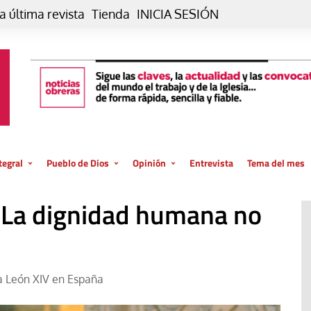
a última revista
Tienda
INICIA SESIÓN
tegral
Pueblo de Dios
Opinión
Entrevista
Tema del mes
liar, otro estilo
Iglesia
Editorial
“La dignidad humana no
posible
La oración de cada día
Blog De paso…
 la creación
Vaticano
Blog Eutopía
El termómetro
Blog El Evangelio del trabajo
a León XIV en España
El Evangelio en tu vida
Blog Desde mi azotea