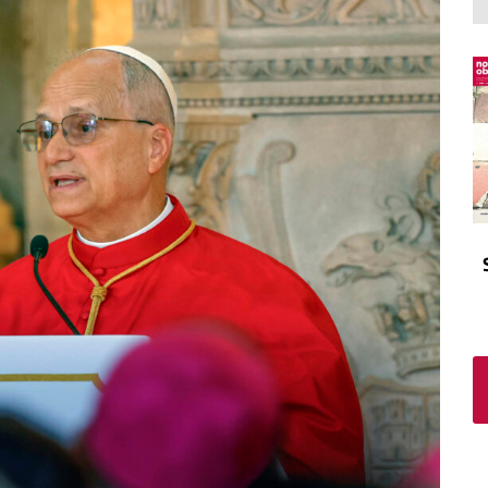
El atrio
Viñeta
In memoriam
Tribuna
Blog Sembrando sueños,
recogiendo humanidad
Blog Mensajes guardados
La columna