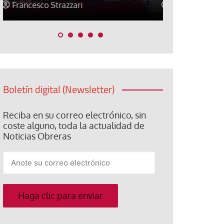
Jose Luis Palacios
Jose Luis P
Boletín digital (Newsletter)
Reciba en su correo electrónico, sin
coste alguno, toda la actualidad de
Noticias Obreras
Anote
su
correo
electrónico
Haga clic para enviar