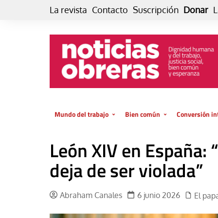
Skip
La revista
Contacto
Suscripción
Donar
L
to
content
Mundo del trabajo
Bien común
Conversión in
Datos e indicadores
Política
Otra vida fami
León XIV en España: 
de vida… es 
El trabajo es para la vida
Economía
El cuidado de
deja de ser violada”
GlobalizAcción
Experiencia
INFOR. Boletín informativo del
MMTC
Cultura
Abraham Canales
6 junio 2026
El pap
Laboral
Libro