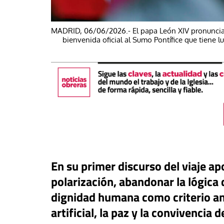
MADRID, 06/06/2026.- El papa León XIV pronuncia 
bienvenida oficial al Sumo Pontífice que tiene l
#EstáPasando
En su primer discurso del viaje apo
buna
Los sindicatos dest
polarización, abandonar la lógica 
o más que OnlyFans: el
aportación positiva 
dignidad humana como criterio ant
anaje digital que monetiza la
regularización extra
artificial, la paz y la convivencia
midad de las jóvenes
crecimiento del em