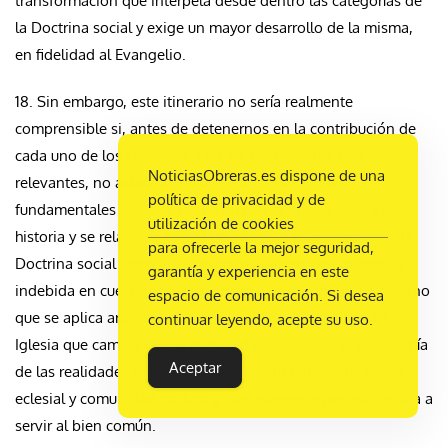
transformación que interpela desde dentro las categorías de
la Doctrina social y exige un mayor desarrollo de la misma,
en fidelidad al Evangelio.
18. Sin embargo, este itinerario no sería realmente
comprensible si, antes de detenernos en la contribución de
cada uno de los Pontífices y en los documentos más
NoticiasObreras.es dispone de una
relevantes, no aclaráramos algunas convicciones
política de privacidad y de
fundamentales sobre la forma en que la Iglesia habita la
utilización de cookies
historia y se relaciona con el mundo. Sin esta aclaración, la
para ofrecerle la mejor seguridad,
Doctrina social correría el riesgo de parecer una injerencia
garantía y experiencia en este
indebida en cuestiones temporales o un código ético externo
espacio de comunicación. Si desea
que se aplica arbitrariamente. En realidad, surge de una
continuar leyendo, acepte su uso.
Iglesia que camina con la humanidad, reconoce la autonomía
Aceptar
de las realidades terrenas y la distinción entre comunidad
eclesial y comunidad política y, precisamente por eso, aspira a
servir al bien común.