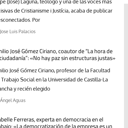
pe (José) Laguna, teólogo y una de las voces más
cisivas de Cristianisme i Justícia, acaba de publicar
sconectados. Por
Jose Luis Palacios
ilio José Gómez Ciriano, coautor de “La hora de
 ciudadanía”: «No hay paz sin estructuras justas»
ilio José Gómez Ciriano, profesor de la Facultad
 Trabajo Social en la Universidad de Castilla-La
ncha y recién elegido
Ángel Aguas
Libro
Revista de Verano
 “artífices de
Potencia transformadora de la
abelle Ferreras, experta en democracia en el
dulzura y la paz
abajo: «La democratización de la empresa es un