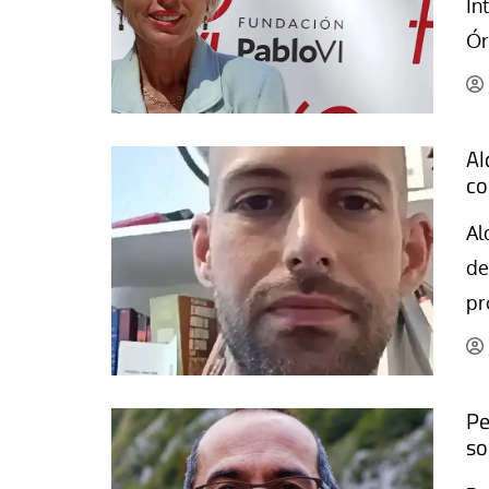
In
La mundialización
Cine
Ór
El amor en el mundo
Dos minutos
Los empobrecidos por el
Aplicaciones
mundo
Música
Al
Radio — Mundo obrero hoy
Poesía
co
Vidas precarias
Relato
Al
de
pr
Pe
so