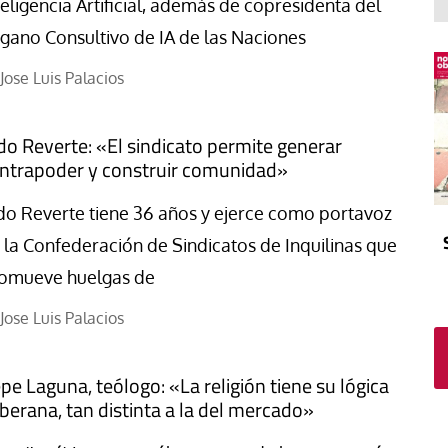
El atrio
Viñeta
teligencia Artificial, además de copresidenta del
gano Consultivo de IA de las Naciones
In memoriam
Tribuna
Blog Sembrando sueños,
Jose Luis Palacios
recogiendo humanidad
Blog Mensajes guardados
do Reverte: «El sindicato permite generar
La columna
ntrapoder y construir comunidad»
do Reverte tiene 36 años y ejerce como portavoz
 la Confederación de Sindicatos de Inquilinas que
omueve huelgas de
Jose Luis Palacios
pe Laguna, teólogo: «La religión tiene su lógica
berana, tan distinta a la del mercado»