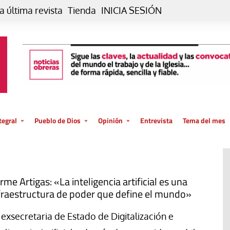
a última revista
Tienda
INICIA SESIÓN
tegral
Pueblo de Dios
Opinión
Entrevista
Tema del mes
liar, otro estilo
Iglesia
Editorial
posible
La oración de cada día
Blog De paso…
 la creación
Vaticano
Blog Eutopía
rme Artigas: «La inteligencia artificial es una
fraestructura de poder que define el mundo»
El termómetro
Blog El Evangelio del trabajo
El Evangelio en tu vida
Blog Desde mi azotea
 exsecretaria de Estado de Digitalización e