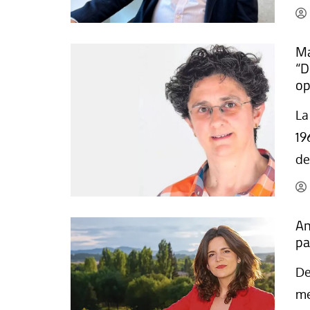
Ma
“D
op
La
19
de
An
pa
De
me