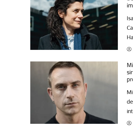
a Belén López
Jose Luis Palacios
im
Is
Ca
Ha
Mi
si
pr
Mi
de
in