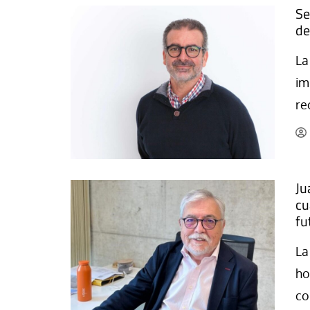
Se
de
La
im
re
Ju
cu
fu
La
ho
co