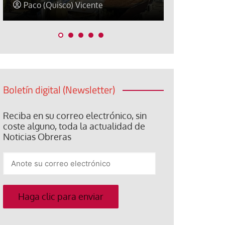
David Alvarado
José Luis Ig
Boletín digital (Newsletter)
Reciba en su correo electrónico, sin
coste alguno, toda la actualidad de
Noticias Obreras
Anote
su
correo
electrónico
Haga clic para enviar