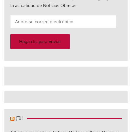
la actualidad de Noticias Obreras
Anote
su
correo
electrónico
Haga clic para enviar
¡Tú!