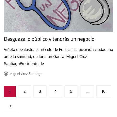
Desguaza lo público y tendrás un negocio
Viñeta que ilustra el artículo de Política: La posición ciudadana
ante la sanidad, de Jonatan García. Miguel Cruz
SantiagoPresidente de
Miguel Cruz Santiago
Paginación
1
2
3
4
5
…
10
de
+
entradas