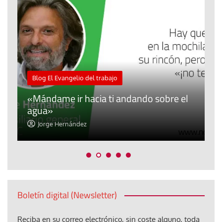
M
Blog El Evangelio del trabajo
A
«Mándame ir hacia ti andando sobre el
d
agua»
t
Jorge Hernández
Boletín digital (Newsletter)
Reciba en su correo electrónico, sin coste alguno, toda