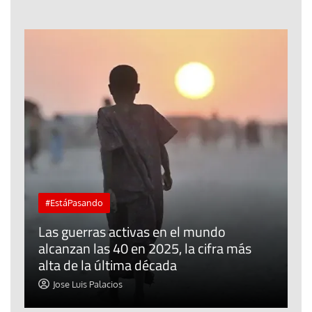
#EstáPasando
“
Las guerras activas en el mundo
d
alcanzan las 40 en 2025, la cifra más
a
alta de la última década
d
Jose Luis Palacios