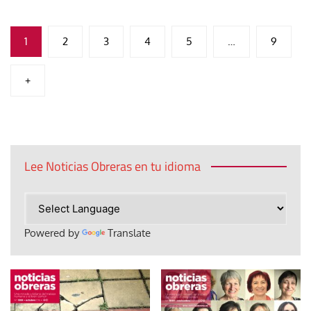
Paginación
1
2
3
4
5
…
9
de
+
entradas
Lee Noticias Obreras en tu idioma
Powered by
Translate