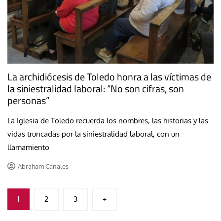
La archidiócesis de Toledo honra a las víctimas de
la siniestralidad laboral: “No son cifras, son
personas”
La Iglesia de Toledo recuerda los nombres, las historias y las
vidas truncadas por la siniestralidad laboral, con un
llamamiento
Abraham Canales
Paginación
1
2
3
+
de