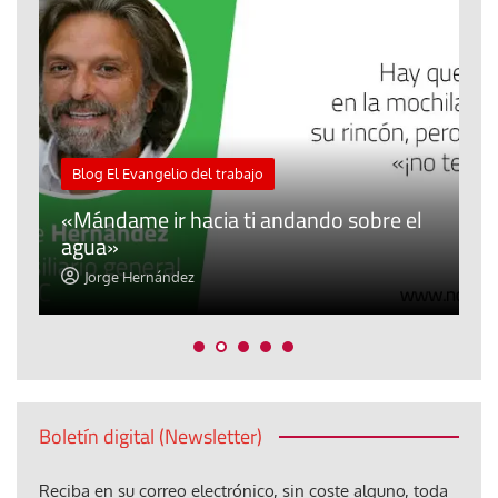
M
Blog El Evangelio del trabajo
A
«Mándame ir hacia ti andando sobre el
d
agua»
t
Jorge Hernández
Boletín digital (Newsletter)
Reciba en su correo electrónico, sin coste alguno, toda