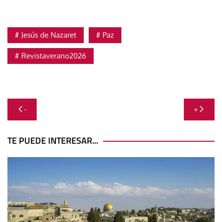
Jesús de Nazaret
Paz
Revistaverano2026
Navegación
-
+
de
entradas
TE PUEDE INTERESAR...