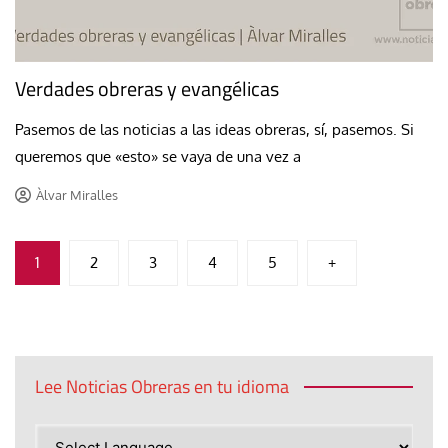
Verdades obreras y evangélicas
Pasemos de las noticias a las ideas obreras, sí, pasemos. Si
queremos que «esto» se vaya de una vez a
Àlvar Miralles
Paginación
1
2
3
4
5
+
de
entradas
Lee Noticias Obreras en tu idioma