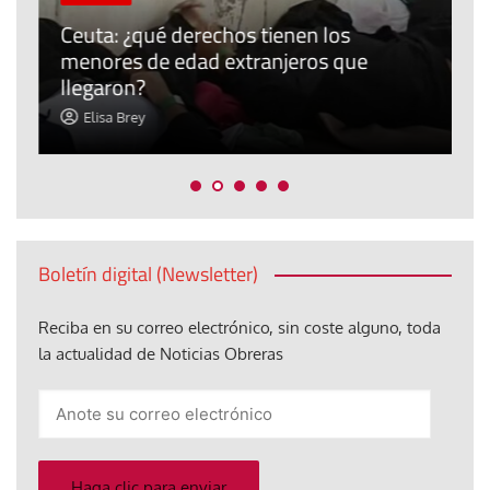
P
Ceuta: ¿qué derechos tienen los
E
menores de edad extranjeros que
m
llegaron?
c
Elisa Brey
Boletín digital (Newsletter)
Reciba en su correo electrónico, sin coste alguno, toda
la actualidad de Noticias Obreras
Anote
su
correo
electrónico
Haga clic para enviar