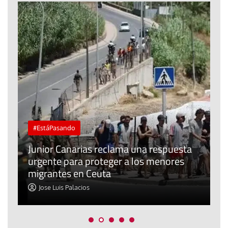
#EstáPasando
e
n
Junior Canarias reclama una respuesta
urgente para proteger a los menores
P
migrantes en Ceuta
y
Jose Luis Palacios