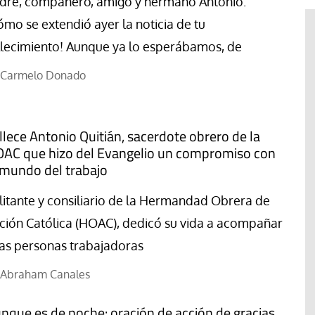
dre, compañero, amigo y hermano Antonio:
ómo se extendió ayer la noticia de tu
llecimiento! Aunque ya lo esperábamos, de
Carmelo Donado
llece Antonio Quitián, sacerdote obrero de la
AC que hizo del Evangelio un compromiso con
 mundo del trabajo
litante y consiliario de la Hermandad Obrera de
ción Católica (HOAC), dedicó su vida a acompañar
#EstáPasando
las personas trabajadoras
“Aquí se está defendiendo la
ruguay,
democracia” afirma Roberto
Abraham Canales
rincipios de
Saviano ante la comunidad que
resiste el desalojo de Spin Time
nque es de noche: oración de acción de gracias