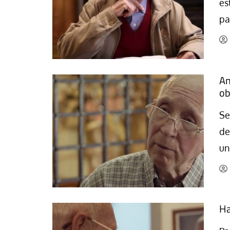
es
La mundialización
Cine
pa
El amor en el mundo
Dos minutos
Los empobrecidos por el
Aplicaciones
mundo
Música
Radio — Mundo obrero hoy
An
Poesía
ob
Vidas precarias
Relato
Se
de
un
Ha