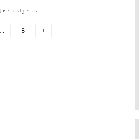
José Luis Iglesias
…
8
+