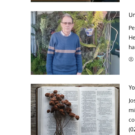
Un
Pe
He
ha
Yo
Jo
mi
co
(0