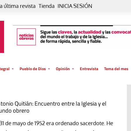
a última revista
Tienda
INICIA SESIÓN
tegral
Pueblo de Dios
Opinión
Entrevista
Tema del mes
liar, otro estilo
Iglesia
Editorial
posible
La oración de cada día
Blog De paso…
 la creación
Vaticano
Blog Eutopía
tonio Quitián: Encuentro entre la Iglesia y el
ndo obrero
El termómetro
Blog El Evangelio del trabajo
El Evangelio en tu vida
Blog Desde mi azotea
 31 de mayo de 1952 era ordenado sacerdote. He