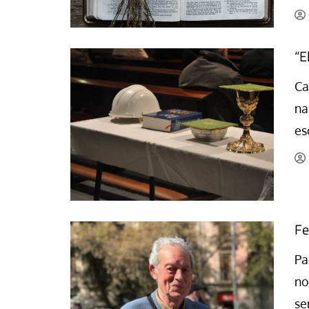
“E
Ca
na
es
Fe
Pa
no
se