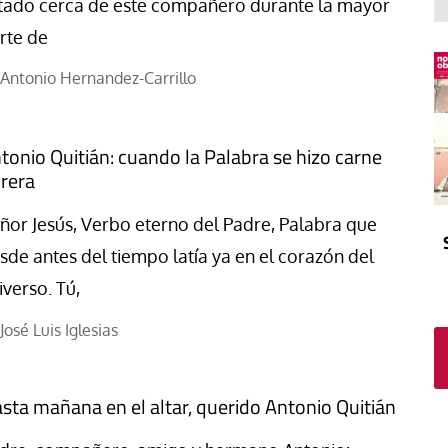
El atrio
Viñeta
tado cerca de este compañero durante la mayor
rte de
In memoriam
Tribuna
Blog Sembrando sueños,
Antonio Hernandez-Carrillo
recogiendo humanidad
Blog Mensajes guardados
tonio Quitián: cuando la Palabra se hizo carne
La columna
rera
ñor Jesús, Verbo eterno del Padre, Palabra que
sde antes del tiempo latía ya en el corazón del
iverso. Tú,
José Luis Iglesias
sta mañana en el altar, querido Antonio Quitián