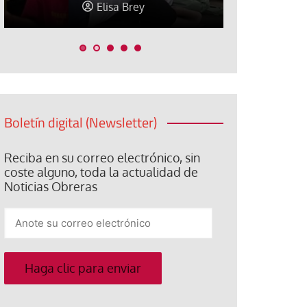
Elisa Brey
Jose Luis P
Boletín digital (Newsletter)
Reciba en su correo electrónico, sin
coste alguno, toda la actualidad de
Noticias Obreras
Anote
su
correo
electrónico
Haga clic para enviar