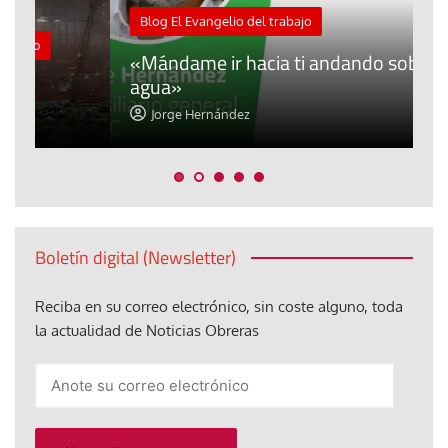
M
Blog El Evangelio del trabajo
A
«Mándame ir hacia ti andando sobre el
d
agua»
t
Jorge Hernández
Boletín digital (Newsletter)
Reciba en su correo electrónico, sin coste alguno, toda
la actualidad de Noticias Obreras
Anote
su
correo
electrónico