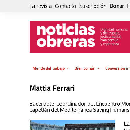
Skip
La revista
Contacto
Suscripción
Donar
L
to
content
Mundo del trabajo
Bien común
Conversión in
Datos e indicadores
Política
Otra vida fami
Mattia Ferrari
de vida… es 
El trabajo es para la vida
Economía
El cuidado de
GlobalizAcción
Sacerdote, coordinador del Encuentro Mu
Experiencia
capellán del
Mediterranea Saving Humans
INFOR. Boletín informativo del
MMTC
Cultura
La
Laboral
Libro