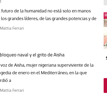
E
El atrio
Viñeta
In memoriam
Tribuna
l futuro de la humanidad no está solo en manos
Blog Sembrando sueños,
 los grandes líderes, de las grandes potencias y de
recogiendo humanidad
Mattia Ferrari
Blog Mensajes guardados
La columna
 bloqueo naval y el grito de Aisha
 voz de Aisha, mujer nigeriana superviviente de la
agedia de enero en el Mediterráneo, en la que
rdió a
Mattia Ferrari