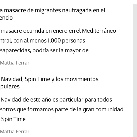
a masacre de migrantes naufragada en el
lencio
 masacre ocurrida en enero en el Mediterráneo
ntral, con al menos 1.000 personas
saparecidas, podría ser la mayor de
Mattia Ferrari
 Navidad, Spin Time y los movimientos
pulares
#EstáPasando
 Navidad de este año es particular para todos
“Aquí se está defendiendo la
sotros que formamos parte de la gran comunidad
ruguay,
democracia” afirma Roberto
 Spin Time.
rincipios de
Saviano ante la comunidad que
resiste el desalojo de Spin Time
Mattia Ferrari