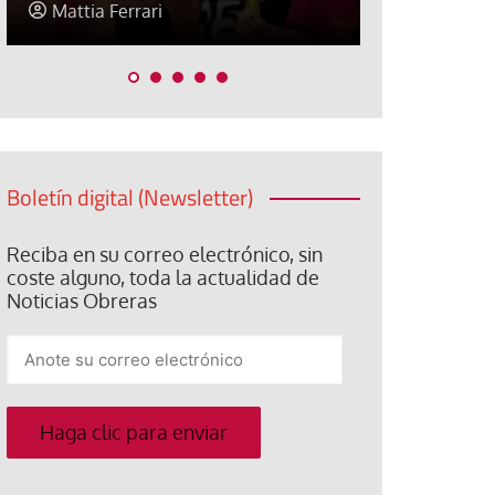
Mattia Ferrari
Mattia Ferr
Boletín digital (Newsletter)
Reciba en su correo electrónico, sin
coste alguno, toda la actualidad de
Noticias Obreras
Anote
su
correo
electrónico
Haga clic para enviar