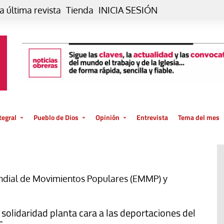
a última revista
Tienda
INICIA SESIÓN
tegral
Pueblo de Dios
Opinión
Entrevista
Tema del mes
liar, otro estilo
Iglesia
Editorial
posible
La oración de cada día
Blog De paso…
 la creación
Vaticano
Blog Eutopía
ndial de Movimientos Populares (EMMP) y
El termómetro
Blog El Evangelio del trabajo
El Evangelio en tu vida
Blog Desde mi azotea
 solidaridad planta cara a las deportaciones del