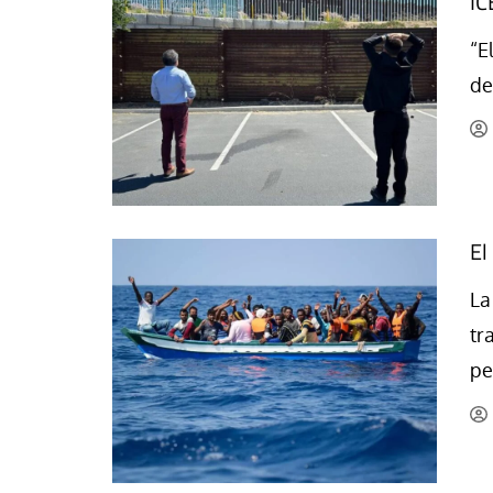
IC
La mundialización
Cine
“E
El amor en el mundo
Dos minutos
de
Los empobrecidos por el
Aplicaciones
mundo
Música
Radio — Mundo obrero hoy
Poesía
Vidas precarias
Relato
El
La
tr
pe