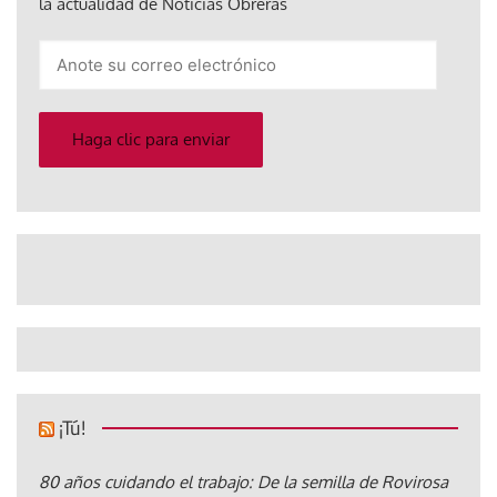
la actualidad de Noticias Obreras
Anote
su
correo
electrónico
Haga clic para enviar
¡Tú!
80 años cuidando el trabajo: De la semilla de Rovirosa