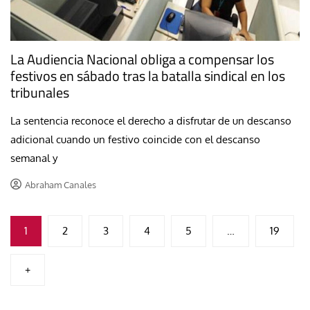
La Audiencia Nacional obliga a compensar los
festivos en sábado tras la batalla sindical en los
tribunales
La sentencia reconoce el derecho a disfrutar de un descanso
adicional cuando un festivo coincide con el descanso
semanal y
Abraham Canales
Paginación
1
2
3
4
5
…
19
de
+
entradas