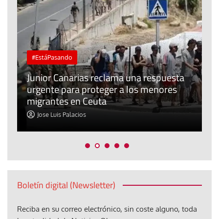
#EstáPasando
e
n
Junior Canarias reclama una respuesta
urgente para proteger a los menores
P
migrantes en Ceuta
y
Jose Luis Palacios
Boletín digital (Newsletter)
Reciba en su correo electrónico, sin coste alguno, toda