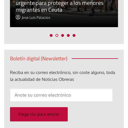
urgente para proteger a los menores
P
migrantes en Ceuta
y
Jose Luis Palacios
Boletín digital (Newsletter)
Reciba en su correo electrónico, sin coste alguno, toda
la actualidad de Noticias Obreras
Anote
su
correo
electrónico
Haga clic para enviar