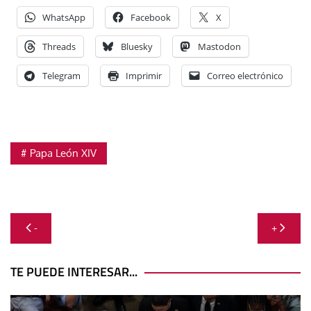
WhatsApp
Facebook
X
Threads
Bluesky
Mastodon
Telegram
Imprimir
Correo electrónico
Papa León XIV
Navegación
-
+
de
entradas
TE PUEDE INTERESAR...