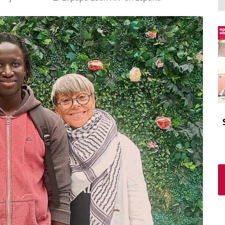
El atrio
Viñeta
In memoriam
Tribuna
Blog Sembrando sueños,
recogiendo humanidad
Blog Mensajes guardados
La columna