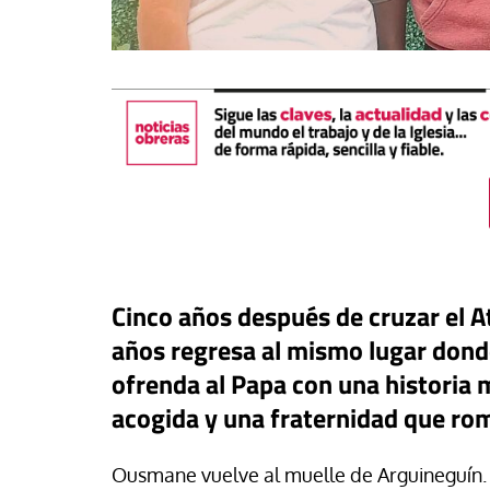
Cinco años después de cruzar el A
años regresa al mismo lugar donde
táPasando
ofrenda al Papa con una historia ma
or Canarias reclama una
Libro
Revista de V
acogida y una fraternidad que ro
uesta urgente para proteger
s menores migrantes en
Potencia transform
ta
dulzura y la paz
Ousmane vuelve al muelle de Arguineguín. 