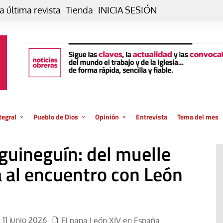
a última revista
Tienda
INICIA SESIÓN
tegral
Pueblo de Dios
Opinión
Entrevista
Tema del mes
liar, otro estilo
Iglesia
Editorial
uineguín: del muelle
posible
La oración de cada día
Blog De paso…
 la creación
a al encuentro con León
Vaticano
Blog Eutopía
El termómetro
Blog El Evangelio del trabajo
El Evangelio en tu vida
Blog Desde mi azotea
11 junio 2026
El papa León XIV en España