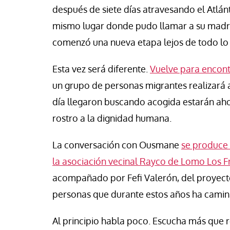
se Luis Palacios
Paco (Quisco) Vicen
después de siete días atravesando el Atlán
mismo lugar donde pudo llamar a su madre
comenzó una nueva etapa lejos de todo lo 
Esta vez será diferente.
Vuelve para encont
un grupo de personas migrantes realizará 
día llegaron buscando acogida estarán ahor
rostro a la dignidad humana.
La conversación con Ousmane
se produce 
la asociación vecinal Rayco de Lomo Los Fr
acompañado por Fefi Valerón, del proyecto
personas que durante estos años ha camina
Al principio habla poco. Escucha más que 