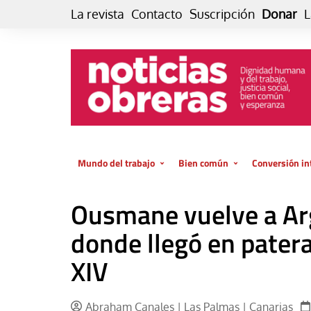
Skip
La revista
Contacto
Suscripción
Donar
L
to
content
Mundo del trabajo
Bien común
Conversión in
Datos e indicadores
Política
Otra vida fami
Ousmane vuelve a Arg
de vida… es 
El trabajo es para la vida
Economía
El cuidado de
donde llegó en pater
GlobalizAcción
Experiencia
XIV
INFOR. Boletín informativo del
MMTC
Cultura
Laboral
Libro
Abraham Canales | Las Palmas | Canarias