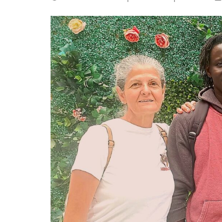
La mundialización
Cine
El amor en el mundo
Dos minutos
Los empobrecidos por el
Aplicaciones
mundo
Música
Radio — Mundo obrero hoy
Poesía
Vidas precarias
Relato