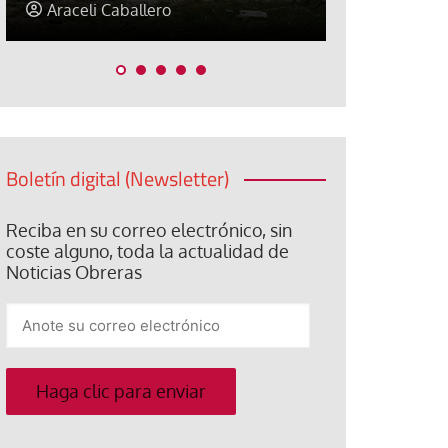
Jorge Hernández
Jose Luis P
Boletín digital (Newsletter)
Reciba en su correo electrónico, sin
coste alguno, toda la actualidad de
Noticias Obreras
Anote
su
correo
electrónico
Haga clic para enviar