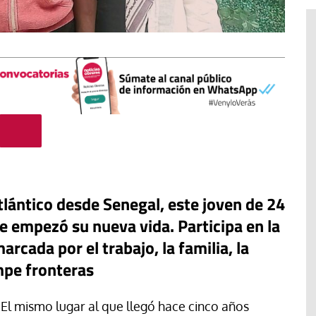
tlántico desde Senegal, este joven de 24
 empezó su nueva vida. Participa en la
rcada por el trabajo, la familia, la
El cuidado de la creación
erano
mpe fronteras
Revista de Verano
adora de la
El olor de la paz
El mismo lugar al que llegó hace cinco años