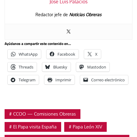
Jose Luis Palacios
Redactor jefe de
Noticias Obreras
Ayúdanos a compartir este contenido en...
WhatsApp
Facebook
X
Threads
Bluesky
Mastodon
Telegram
Imprimir
Correo electrónico
CCOO — Comisiones Obreras
El Papa visita España
Papa León XIV