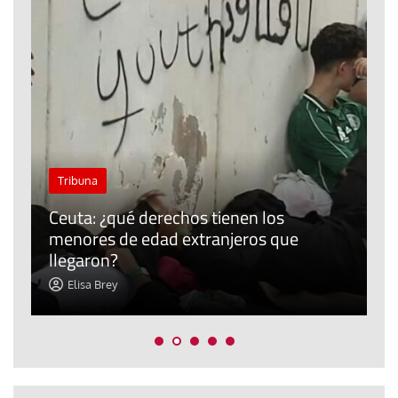
J
Tribuna
P
Ceuta: ¿qué derechos tienen los
E
menores de edad extranjeros que
m
llegaron?
c
Elisa Brey