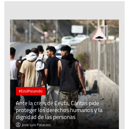
#EstáPasando
L
Ante la crisis de Ceuta, Cáritas pide
j
proteger los derechos humanos y la
t
dignidad de las personas
p
Jose Luis Palacios