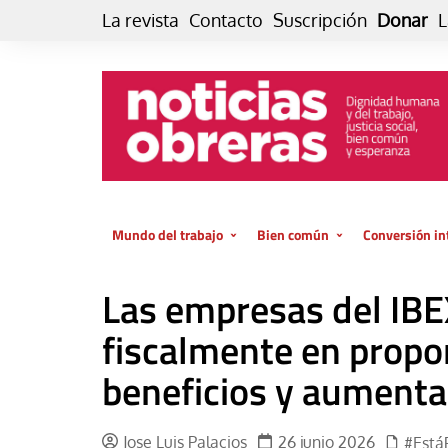
Skip
La revista
Contacto
Suscripción
Donar
L
to
content
Mundo del trabajo
Bien común
Conversión in
Datos e indicadores
Política
Otra vida fami
Las empresas del IBEX
de vida… es 
El trabajo es para la vida
Economía
El cuidado de
fiscalmente en propo
GlobalizAcción
Experiencia
beneficios y aumentan
INFOR. Boletín informativo del
MMTC
Cultura
Laboral
Libro
Jose Luis Palacios
26 junio 2026
#Está