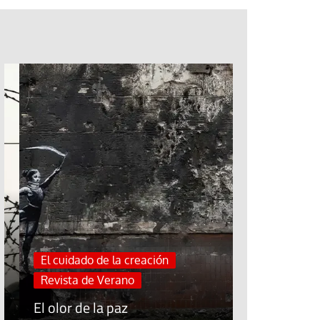
Jubileo de la Espera
Cuidar el trabajo cui
Sínodo sobre la sin
El cuidado de la creación
Blog El Evang
Revista de Verano
«Mándame ir
El olor de la paz
sobre el ag