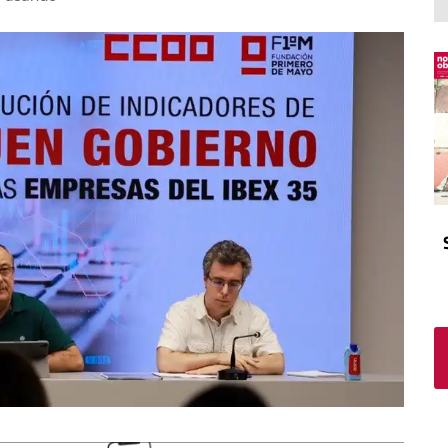
El atrio
Viñeta
In memoriam
Tribuna
Blog Sembrando sueños,
recogiendo humanidad
Blog Mensajes guardados
La columna