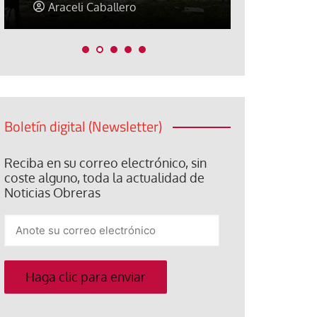
Araceli Caballero
Jorge Hern
Boletín digital (Newsletter)
Reciba en su correo electrónico, sin
coste alguno, toda la actualidad de
Noticias Obreras
Anote
su
correo
electrónico
Haga clic para enviar