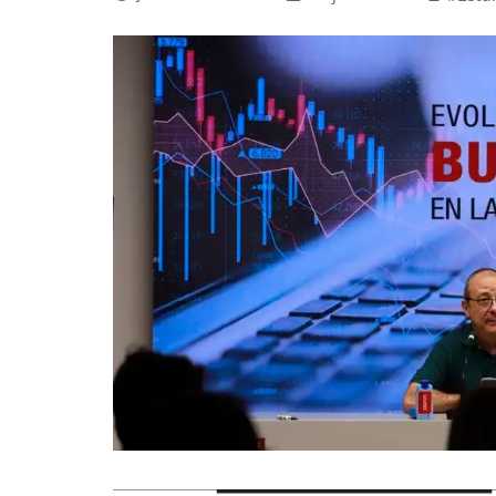
La mundialización
Cine
El amor en el mundo
Dos minutos
Los empobrecidos por el
Aplicaciones
mundo
Música
Radio — Mundo obrero hoy
Poesía
Vidas precarias
Relato