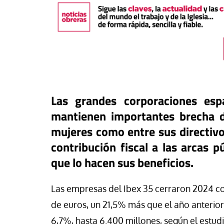
Las grandes corporaciones esp
mantienen importantes brecha 
mujeres como entre sus directivos
contribución fiscal a las arcas 
que lo hacen sus beneficios.
táPasando
#EstáPasando
mientos populares y
Junior Canarias rec
Las empresas del Ibex 35 cerraron 2024 c
icatos de Argentina marchan
respuesta urgente 
an Cayetano en demanda de
a los menores migr
de euros, un 21,5% más que el año anterior
, pan, tierra, techo y trabajo”
Ceuta
6,7%, hasta 6.400 millones, según el estud