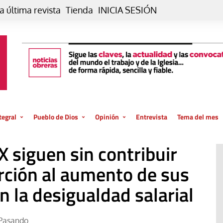
a última revista
Tienda
INICIA SESIÓN
tegral
Pueblo de Dios
Opinión
Entrevista
Tema del mes
liar, otro estilo
Iglesia
Editorial
 siguen sin contribuir
posible
La oración de cada día
Blog De paso…
 la creación
rción al aumento de sus
Vaticano
Blog Eutopía
 la desigualdad salarial
El termómetro
Blog El Evangelio del trabajo
El Evangelio en tu vida
Blog Desde mi azotea
Pasando