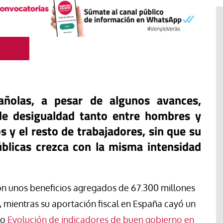
añolas, a pesar de algunos avances,
de desigualdad tanto entre hombres y
 y el resto de trabajadores, sin que su
públicas crezca con la misma intensidad
Tribuna
Ceuta, espejo de una humanidad
lama una
sin rumbo: Cuando la inmigración
on unos beneficios agregados de 67.300 millones
para proteger
se convierte en arma política y
antes en
los migrantes dejan de ser
, mientras su aportación fiscal en España cayó un
personas.
io
Evolución de indicadores de buen gobierno en