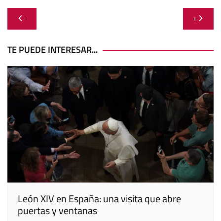
Navegación
-
+
de
entradas
TE PUEDE INTERESAR...
León XIV en España: una visita que abre
puertas y ventanas