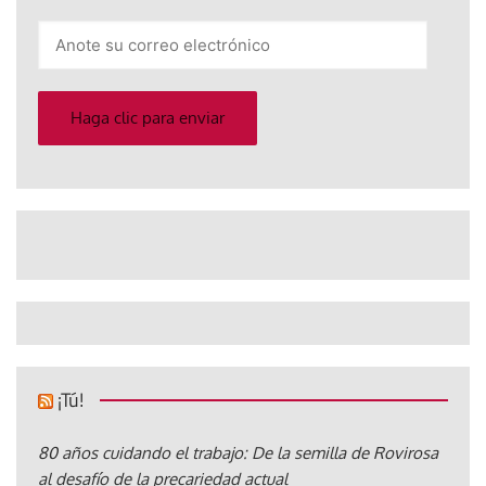
Anote
su
correo
electrónico
Haga clic para enviar
¡Tú!
80 años cuidando el trabajo: De la semilla de Rovirosa
al desafío de la precariedad actual