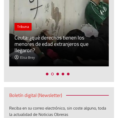
J
Tribuna
P
Ceuta: ¿qué derechos tienen los
E
menores de edad extranjeros que
m
llegaron?
c
Elisa Brey
Boletín digital (Newsletter)
Reciba en su correo electrónico, sin coste alguno, toda
la actualidad de Noticias Obreras