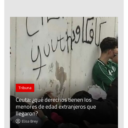
J
Tribuna
P
Ceuta: ¿qué derechos tienen los
E
menores de edad extranjeros que
m
llegaron?
c
Elisa Brey