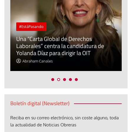
#EstáPasando
Una “Carta Global de Derechos
Laborales” centra la candidatura de
Yolanda Díaz para dirigir la OIT
L
Abraham Canales
Boletín digital (Newsletter)
Reciba en su correo electrónico, sin coste alguno, toda
la actualidad de Noticias Obreras