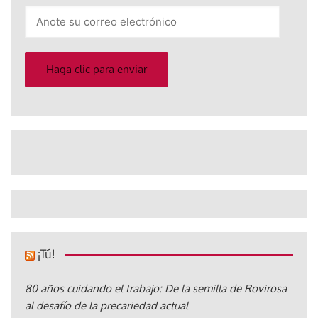
Anote
su
correo
electrónico
Haga clic para enviar
¡Tú!
80 años cuidando el trabajo: De la semilla de Rovirosa
al desafío de la precariedad actual