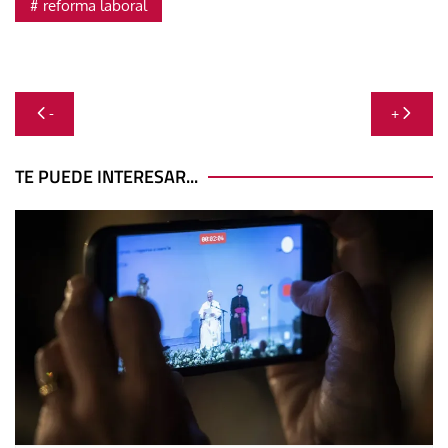
reforma laboral
Navegación
-
+
de
entradas
TE PUEDE INTERESAR...