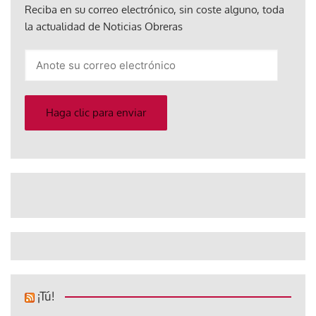
Reciba en su correo electrónico, sin coste alguno, toda
la actualidad de Noticias Obreras
Anote
su
correo
electrónico
Haga clic para enviar
¡Tú!