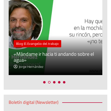
M
Blog El Evangelio del trabajo
A
«Mándame ir hacia ti andando sobre el
d
agua»
t
Jorge Hernández
Boletín digital (Newsletter)