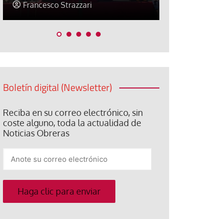
Jose Luis Palacios
Jose Luis P
Boletín digital (Newsletter)
Reciba en su correo electrónico, sin
coste alguno, toda la actualidad de
Noticias Obreras
Anote
su
correo
electrónico
Haga clic para enviar