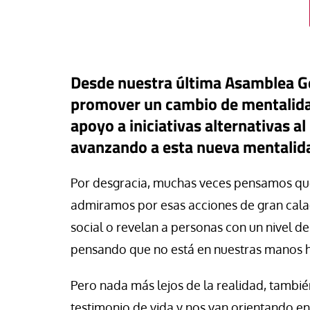
Desde nuestra última Asamblea G
promover un cambio de mentalidad 
apoyo a iniciativas alternativas 
avanzando a esta nueva mentalidad
Por desgracia, muchas veces pensamos que s
admiramos por esas acciones de gran cala
#EstáPasando
social o revelan a personas con un nivel d
buna
Los sindicatos dest
pensando que no está en nuestras manos 
o más que OnlyFans: el
aportación positiva 
anaje digital que monetiza la
regularización extra
Pero nada más lejos de la realidad, tambié
midad de las jóvenes
crecimiento del em
testimonio de vida y nos van orientando e