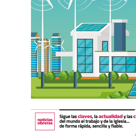
La mundialización
Cine
El amor en el mundo
Dos minutos
Los empobrecidos por el
Aplicaciones
mundo
Música
Radio — Mundo obrero hoy
Poesía
Vidas precarias
Relato