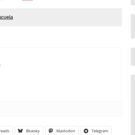
scuela
d
reads
Bluesky
Mastodon
Telegram