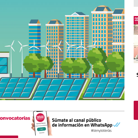
El atrio
Viñeta
In memoriam
Tribuna
Blog Sembrando sueños,
recogiendo humanidad
Blog Mensajes guardados
La columna