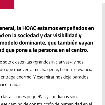
eneral, la HOAC estamos empeñados en
en la sociedad y dar visibilidad y
al modelo dominante, que también vayan
 que pone a la persona en el centro.
olo existen las «grandes iniciativas», y nos
do que mueven a mucha gente, tienen relevancia
e entrega enorme. Y ese mirar nos deja parados
acan la
hacer nada.
#EstáPasando
de la
ordinaria al
Enrique Angelelli, el obispo
n las acciones pequeñas y cotidianas son
pleo
asesinado hace 50 años
n ese camino de construcción de humanidad en el