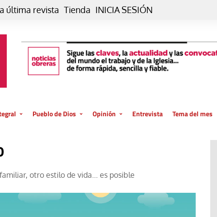
a última revista
Tienda
INICIA SESIÓN
tegral
Pueblo de Dios
Opinión
Entrevista
Tema del mes
liar, otro estilo
Iglesia
Editorial
o
posible
La oración de cada día
Blog De paso…
 la creación
Vaticano
Blog Eutopía
amiliar, otro estilo de vida... es posible
El termómetro
Blog El Evangelio del trabajo
El Evangelio en tu vida
Blog Desde mi azotea