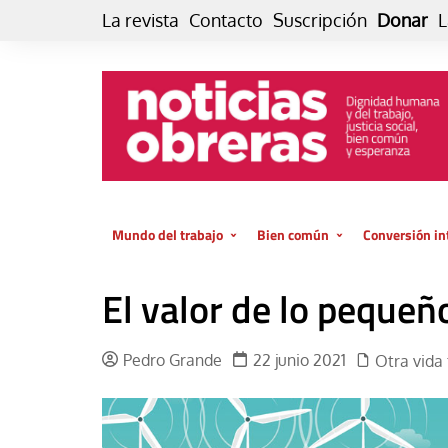
Skip
La revista
Contacto
Suscripción
Donar
L
to
content
Mundo del trabajo
Bien común
Conversión in
Datos e indicadores
Política
Otra vida fami
El valor de lo pequeñ
de vida… es 
El trabajo es para la vida
Economía
El cuidado de
GlobalizAcción
Pedro Grande
22 junio 2021
Otra vida f
Experiencia
INFOR. Boletín informativo del
MMTC
Cultura
Laboral
Libro