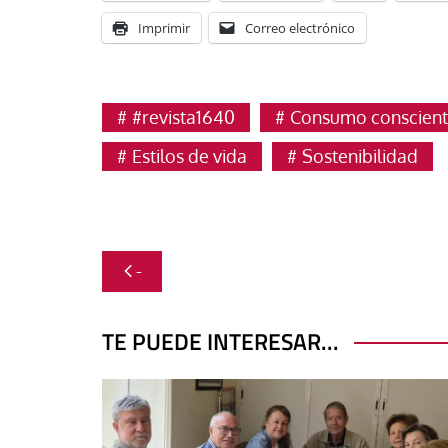
Imprimir
Correo electrónico
#revista1640
Consumo conscien
Estilos de vida
Sostenibilidad
Navegación
-
de
entradas
TE PUEDE INTERESAR...