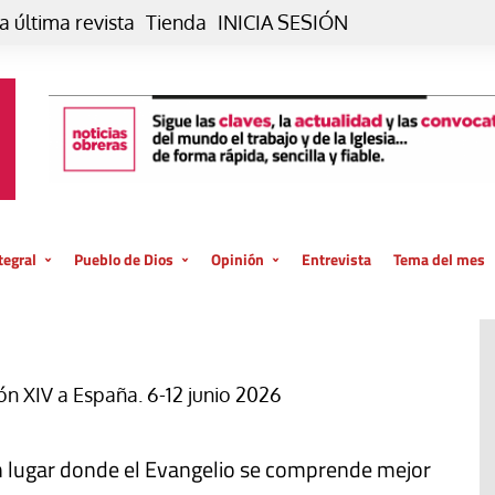
a última revista
Tienda
INICIA SESIÓN
tegral
Pueblo de Dios
Opinión
Entrevista
Tema del mes
liar, otro estilo
Iglesia
Editorial
posible
La oración de cada día
Blog De paso…
 la creación
Vaticano
Blog Eutopía
ón XIV a España. 6-12 junio 2026
El termómetro
Blog El Evangelio del trabajo
El Evangelio en tu vida
Blog Desde mi azotea
 lugar donde el Evangelio se comprende mejor