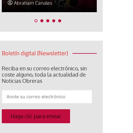
Elisa Brey
Jose Luis P
Boletín digital (Newsletter)
Reciba en su correo electrónico, sin
coste alguno, toda la actualidad de
Noticias Obreras
Anote
su
correo
electrónico
Haga clic para enviar