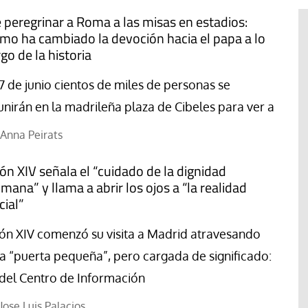
 peregrinar a Roma a las misas en estadios:
mo ha cambiado la devoción hacia el papa a lo
rgo de la historia
 7 de junio cientos de miles de personas se
unirán en la madrileña plaza de Cibeles para ver a
Anna Peirats
ón XIV señala el “cuidado de la dignidad
mana” y llama a abrir los ojos a “la realidad
cial”
#EstáPasando
ón XIV comenzó su visita a Madrid atravesando
“Aquí se está defendiendo la
a “puerta pequeña”, pero cargada de significado:
ruguay,
democracia” afirma Roberto
rincipios de
Saviano ante la comunidad que
 del Centro de Información
resiste el desalojo de Spin Time
Jose Luis Palacios