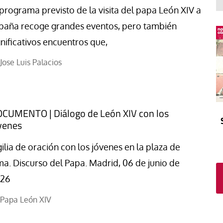
El atrio
Viñeta
 programa previsto de la visita del papa León XIV a
In memoriam
Tribuna
paña recoge grandes eventos, pero también
Blog Sembrando sueños,
gnificativos encuentros que,
recogiendo humanidad
Jose Luis Palacios
Blog Mensajes guardados
La columna
CUMENTO | Diálogo de León XIV con los
venes
gilia de oración con los jóvenes en la plaza de
ma. Discurso del Papa. Madrid, 06 de junio de
26
Papa León XIV