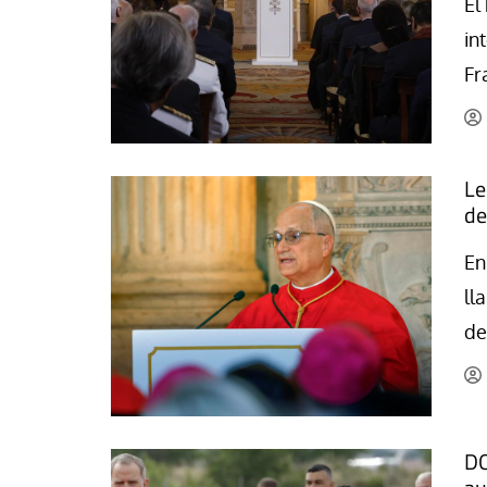
El
in
Fr
Le
de
En
ll
de
DO