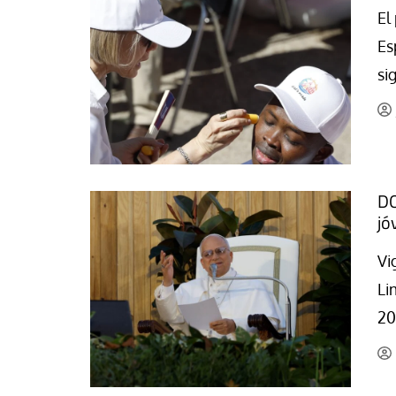
El
La mundialización
Cine
Es
El amor en el mundo
Dos minutos
si
Los empobrecidos por el
Aplicaciones
mundo
Música
Radio — Mundo obrero hoy
Poesía
Vidas precarias
Relato
DO
jó
Vi
Li
20