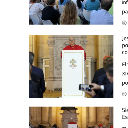
in
pa
Je
po
co
El
XI
po
Si
Es