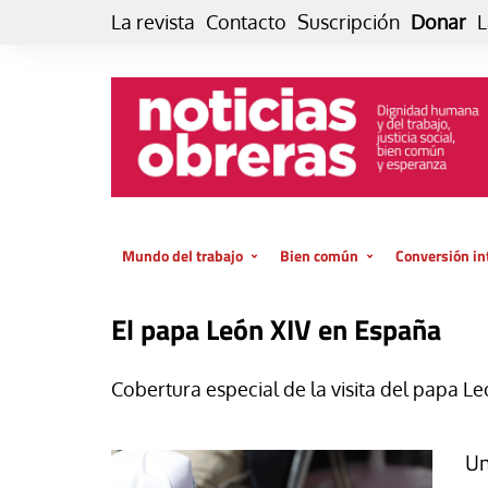
Skip
La revista
Contacto
Suscripción
Donar
L
to
content
Mundo del trabajo
Bien común
Conversión in
Datos e indicadores
Política
Otra vida fami
El papa León XIV en España
de vida… es 
El trabajo es para la vida
Economía
El cuidado de
GlobalizAcción
Cobertura especial de la visita del papa Le
Experiencia
INFOR. Boletín informativo del
MMTC
Cultura
Un
Laboral
Libro