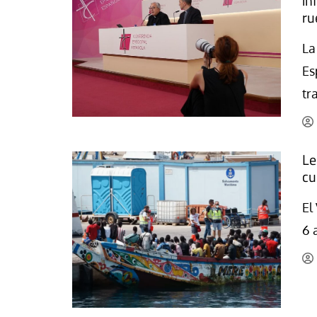
in
ru
La mundialización
Cine
El amor en el mundo
Dos minutos
La
Los empobrecidos por el
Aplicaciones
Es
mundo
Música
tr
Radio — Mundo obrero hoy
Poesía
Vidas precarias
Relato
Le
cu
El
6 