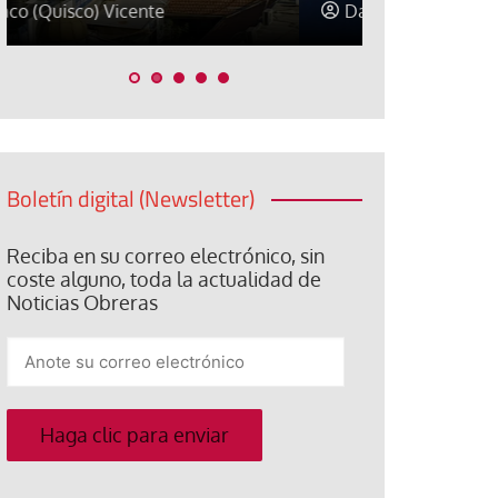
David Alvarado
José Luis Ig
Boletín digital (Newsletter)
Reciba en su correo electrónico, sin
coste alguno, toda la actualidad de
Noticias Obreras
Anote
su
correo
electrónico
Haga clic para enviar