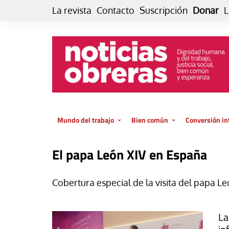
Skip
La revista
Contacto
Suscripción
Donar
L
to
content
Mundo del trabajo
Bien común
Conversión in
Datos e indicadores
Política
Otra vida fami
El papa León XIV en España
de vida… es 
El trabajo es para la vida
Economía
El cuidado de
GlobalizAcción
Cobertura especial de la visita del papa Le
Experiencia
INFOR. Boletín informativo del
MMTC
Cultura
La
Laboral
Libro