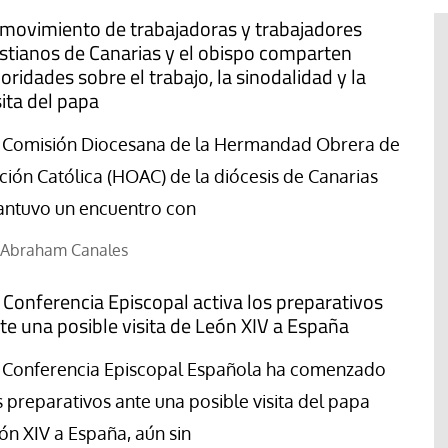
 movimiento de trabajadoras y trabajadores
istianos de Canarias y el obispo comparten
ioridades sobre el trabajo, la sinodalidad y la
sita del papa
 Comisión Diocesana de la Hermandad Obrera de
ción Católica (HOAC) de la diócesis de Canarias
ntuvo un encuentro con
Abraham Canales
 Conferencia Episcopal activa los preparativos
te una posible visita de León XIV a España
Libro
Revista de Verano
 Conferencia Episcopal Española ha comenzado
s preparativos ante una posible visita del papa
 “artífices de
Potencia transformadora de la
dulzura y la paz
ón XIV a España, aún sin