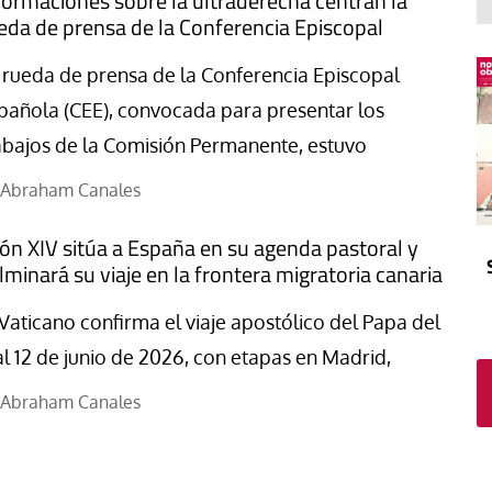
formaciones sobre la ultraderecha centran la
El atrio
Viñeta
eda de prensa de la Conferencia Episcopal
In memoriam
Tribuna
 rueda de prensa de la Conferencia Episcopal
Blog Sembrando sueños,
recogiendo humanidad
pañola (CEE), convocada para presentar los
Blog Mensajes guardados
abajos de la Comisión Permanente, estuvo
La columna
Abraham Canales
ón XIV sitúa a España en su agenda pastoral y
lminará su viaje en la frontera migratoria canaria
 Vaticano confirma el viaje apostólico del Papa del
al 12 de junio de 2026, con etapas en Madrid,
Abraham Canales