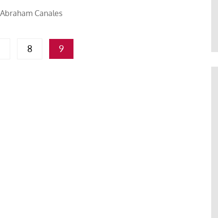
Paco (Quisco) Vicente
Abraham Canales
8
9