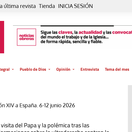
a última revista
Tienda
INICIA SESIÓN
tegral
Pueblo de Dios
Opinión
Entrevista
Tema del mes
liar, otro estilo
Iglesia
Editorial
posible
La oración de cada día
Blog De paso…
 la creación
Vaticano
Blog Eutopía
ón XIV a España. 6-12 junio 2026
El termómetro
Blog El Evangelio del trabajo
El Evangelio en tu vida
Blog Desde mi azotea
 visita del Papa y la polémica tras las