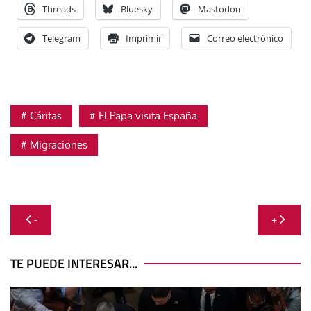
Threads
Bluesky
Mastodon
Telegram
Imprimir
Correo electrónico
Cáritas
El Papa visita España
Migraciones
Navegación
-
+
de
entradas
TE PUEDE INTERESAR...