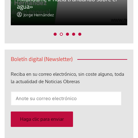
agua»
t
Jorge Hernández
Boletín digital (Newsletter)
Reciba en su correo electrónico, sin coste alguno, toda
la actualidad de Noticias Obreras
Anote
su
correo
electrónico
Haga clic para enviar