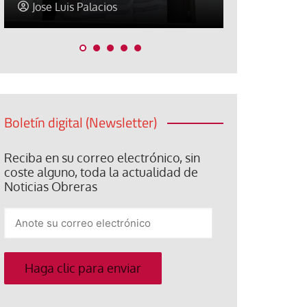
Elisa Brey
Jose Luis P
Boletín digital (Newsletter)
Reciba en su correo electrónico, sin
coste alguno, toda la actualidad de
Noticias Obreras
Anote
su
correo
electrónico
Haga clic para enviar