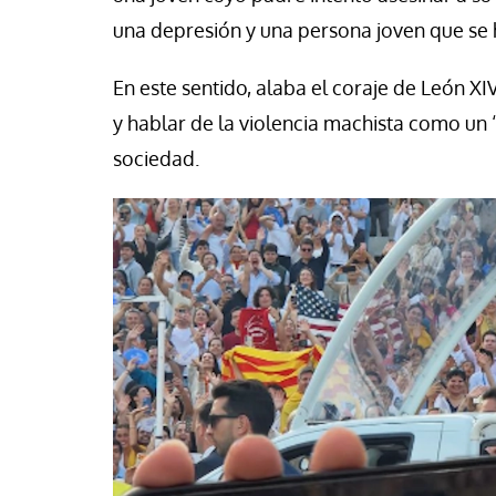
se Luis Palacios
Jose Luis Palacios
una depresión y una persona joven que se 
En este sentido, alaba el coraje de León XI
y hablar de la violencia machista como un
sociedad.