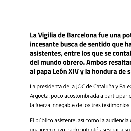
La Vigilia de Barcelona fue una pot
incesante busca de sentido que h
asistentes, entre los que se cont
del mundo obrero. Ambos resaltan
al papa León XIV y la hondura de s
táPasando
La presidenta de la JOC de Cataluña y Balear
 Ruiz, trabajador de la
#EstáPasando
Argueta, poco acostumbrada a participar en
omía Popular de Argentina:
í donde el Estado se retira o
Colectivos sociales 
la fuerza innegable de los tres testimonios
asa, los movimientos
reclaman una refo
lares sostienen la
del IMV tras admitir
El público asistente, así como la audiencia
unidad”
sus carencias ante
una joven cuyo padre intentó asesinar a s