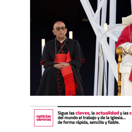
La mundialización
Cine
El amor en el mundo
Dos minutos
Los empobrecidos por el
Aplicaciones
mundo
Música
Radio — Mundo obrero hoy
Poesía
Vidas precarias
Relato