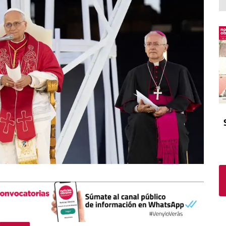
El atrio
Viñeta
In memoriam
Tribuna
Blog Sembrando sueños,
recogiendo humanidad
Blog Mensajes guardados
La columna