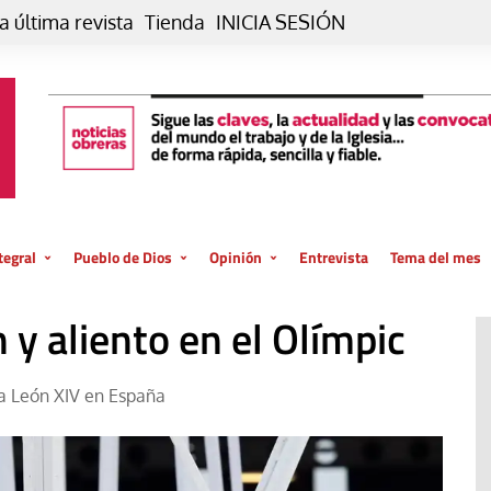
a última revista
Tienda
INICIA SESIÓN
tegral
Pueblo de Dios
Opinión
Entrevista
Tema del mes
liar, otro estilo
Iglesia
Editorial
y aliento en el Olímpic
posible
La oración de cada día
Blog De paso…
 la creación
Vaticano
Blog Eutopía
a León XIV en España
El termómetro
Blog El Evangelio del trabajo
El Evangelio en tu vida
Blog Desde mi azotea