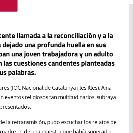
ente llamada a la reconciliación y a la
a dejado una profunda huella en sus
aban una joven trabajadora y un adulto
 las cuestiones candentes planteadas
us palabras.
es (JOC Nacional de Catalunya i les Illes), Aina
 eventos religiosos tan multitudinarios, subraya
#EstáPasando
y sindicales
 presentados.
rma profunda
León XIV visitará Uruguay,
 el Gobierno
Argentina y Perú a principios de
 de la retransmisión, pudo escuchar los relatos de
 Europa
noviembre
u madre, el de una maestra que había superado