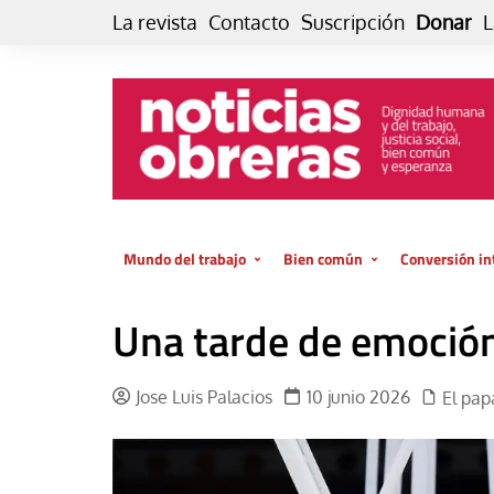
Skip
La revista
Contacto
Suscripción
Donar
L
to
content
Mundo del trabajo
Bien común
Conversión in
Datos e indicadores
Política
Otra vida fami
Una tarde de emoción 
de vida… es 
El trabajo es para la vida
Economía
El cuidado de
GlobalizAcción
Jose Luis Palacios
10 junio 2026
El pap
Experiencia
INFOR. Boletín informativo del
MMTC
Cultura
Laboral
Libro