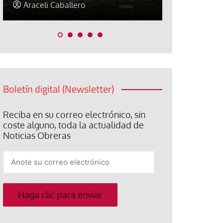
Jorge Hernández
Jose Luis P
Boletín digital (Newsletter)
Reciba en su correo electrónico, sin
coste alguno, toda la actualidad de
Noticias Obreras
Anote
su
correo
electrónico
Haga clic para enviar