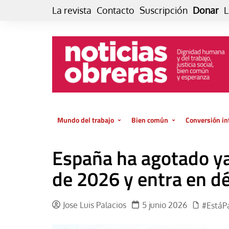
Skip
La revista
Contacto
Suscripción
Donar
L
to
content
Mundo del trabajo
Bien común
Conversión in
Datos e indicadores
Política
Otra vida fami
España ha agotado ya
de vida… es 
El trabajo es para la vida
Economía
El cuidado de
de 2026 y entra en dé
GlobalizAcción
Experiencia
INFOR. Boletín informativo del
MMTC
Cultura
Jose Luis Palacios
5 junio 2026
#EstáP
Laboral
Libro