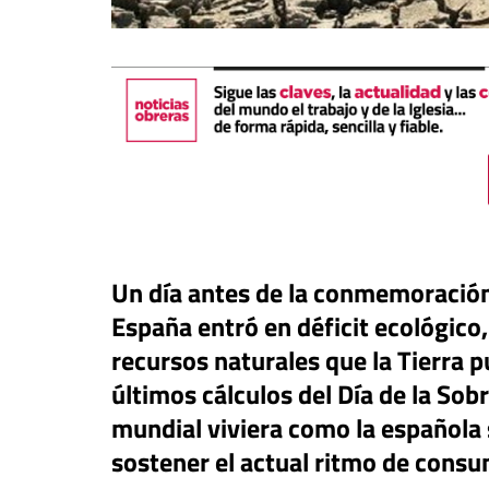
Un día antes de la conmemoració
España entró en déficit ecológico, 
táPasando
recursos naturales que la Tierra 
últimos cálculos del Día de la Sob
or Canarias reclama una
Libro
Revista de V
uesta urgente para proteger
mundial viviera como la española 
s menores migrantes en
Potencia transform
sostener el actual ritmo de cons
ta
dulzura y la paz