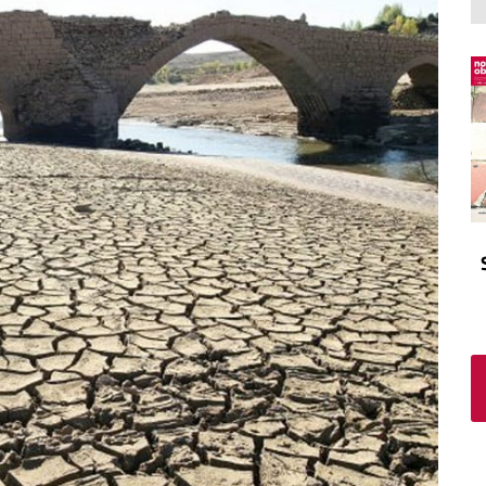
El atrio
Viñeta
In memoriam
Tribuna
Blog Sembrando sueños,
recogiendo humanidad
Blog Mensajes guardados
La columna