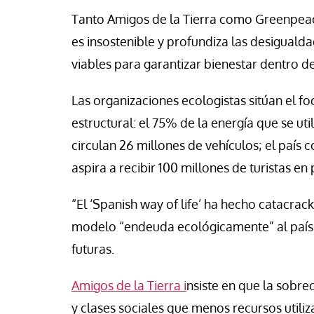
se Luis Palacios
Paco (Quisco) Vicen
Tanto
Amigos de la Tierra
como
Greenpea
es insostenible y profundiza las desiguald
viables para garantizar bienestar dentro de
Las organizaciones ecologistas sitúan el 
estructural: el 75% de la energía que se uti
circulan 26 millones de vehículos; el país 
aspira a recibir 100 millones de turistas en 
“El ‘Spanish way of life’ ha hecho catacra
modelo “endeuda ecológicamente” al país a
futuras.
Amigos de la Tierra i
nsiste en que la sobre
y clases sociales que menos recursos utiliz