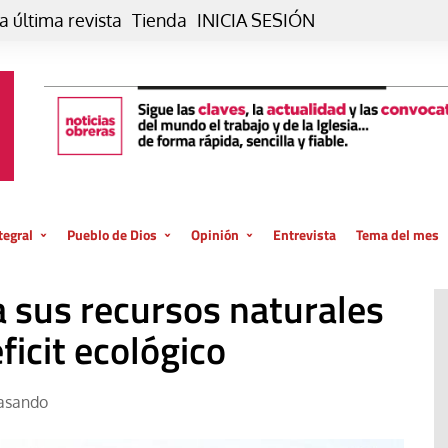
a última revista
Tienda
INICIA SESIÓN
tegral
Pueblo de Dios
Opinión
Entrevista
Tema del mes
liar, otro estilo
Iglesia
Editorial
 sus recursos naturales
posible
La oración de cada día
Blog De paso…
 la creación
ficit ecológico
Vaticano
Blog Eutopía
El termómetro
Blog El Evangelio del trabajo
asando
El Evangelio en tu vida
Blog Desde mi azotea