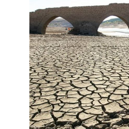
La mundialización
Cine
El amor en el mundo
Dos minutos
Los empobrecidos por el
Aplicaciones
mundo
Música
Radio — Mundo obrero hoy
Poesía
Vidas precarias
Relato