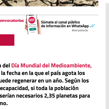
n del
Día Mundial del Medioambiente,
la fecha en la que el país agota los
puede regenerar en un año. Según los
recapacidad, si toda la población
El cuidado de la creación
erano
serían necesarios 2,35 planetas para
Revista de Verano
adora de la
umo.
El olor de la paz