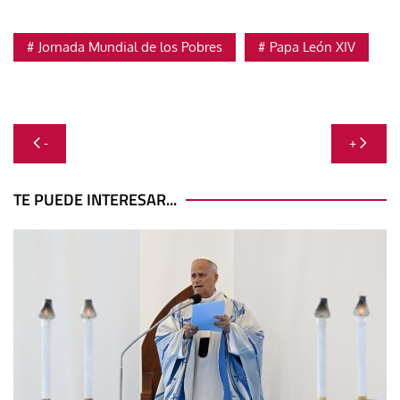
Jornada Mundial de los Pobres
Papa León XIV
Navegación
-
+
de
entradas
TE PUEDE INTERESAR...