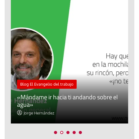
M
Blog El Evangelio del trabajo
A
«Mándame ir hacia ti andando sobre el
d
agua»
t
Jorge Hernández