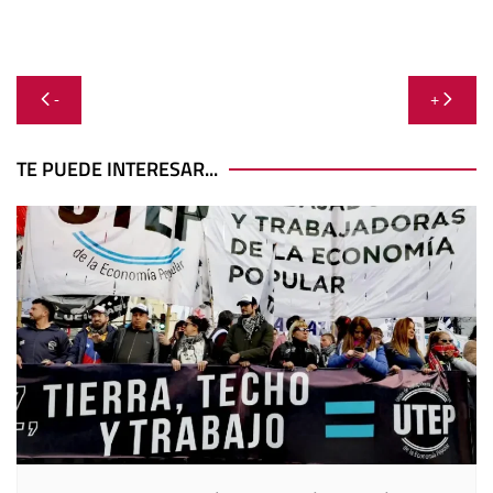
Navegación
-
+
de
entradas
TE PUEDE INTERESAR...