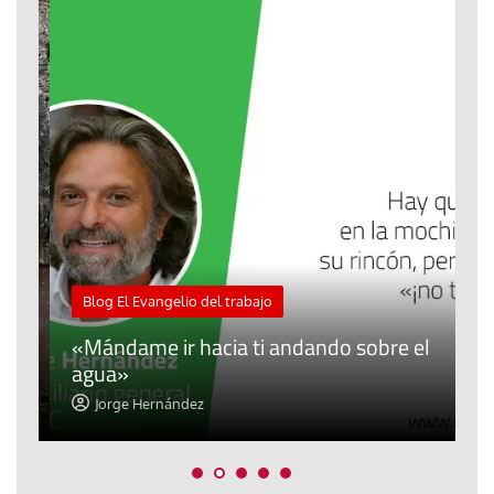
M
Blog El Evangelio del trabajo
A
«Mándame ir hacia ti andando sobre el
d
agua»
t
Jorge Hernández