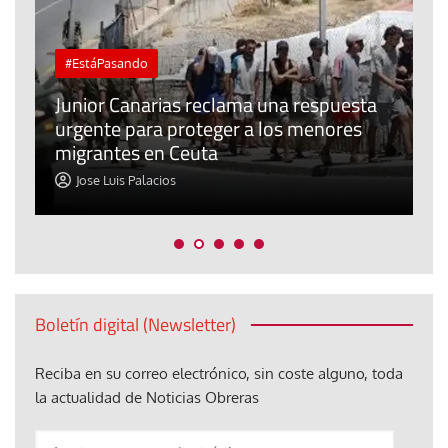
#EstáPasando
e
n
Junior Canarias reclama una respuesta
urgente para proteger a los menores
P
migrantes en Ceuta
y
Jose Luis Palacios
Boletín digital (Newsletter)
Reciba en su correo electrónico, sin coste alguno, toda
la actualidad de Noticias Obreras
Anote