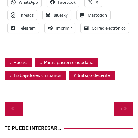
WhatsApp
Facebook
X
Threads
Bluesky
Mastodon
Telegram
Imprimir
Correo electrónico
Huelva
Participación ciudadana
Trabajadores cristianos
trabajo decente
Navegación
-
+
de
entradas
TE PUEDE INTERESAR...