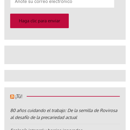
su
correo
electrónico
Haga clic para enviar
¡Tú!
80 años cuidando el trabajo: De la semilla de Rovirosa
al desafío de la precariedad actual