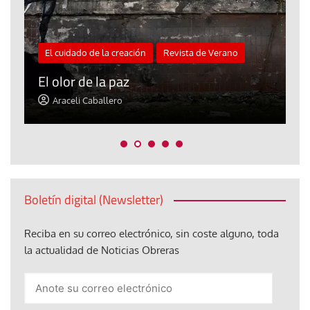
El cuidado de la creación
Revista de Verano
«
El olor de la paz
a
Araceli Caballero
Boletín digital (Newsletter)
Reciba en su correo electrónico, sin coste alguno, toda
la actualidad de Noticias Obreras
Anote
su