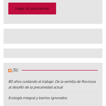
correo
electrónico
Haga clic para enviar
¡Tú!
80 años cuidando el trabajo: De la semilla de Rovirosa
al desafío de la precariedad actual
Ecología integral y barrios ignorados