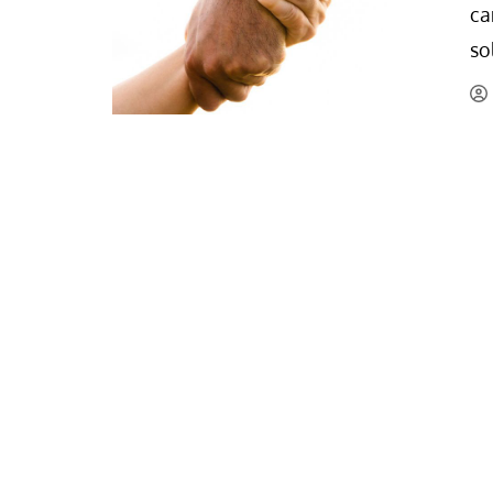
ca
La mundialización
Cine
so
El amor en el mundo
Dos minutos
Los empobrecidos por el
Aplicaciones
mundo
Música
Radio — Mundo obrero hoy
Poesía
Vidas precarias
Relato