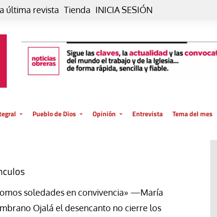
a última revista
Tienda
INICIA SESIÓN
tegral
Pueblo de Dios
Opinión
Entrevista
Tema del mes
liar, otro estilo
Iglesia
Editorial
posible
La oración de cada día
Blog De paso…
 la creación
Vaticano
Blog Eutopía
nculos
El termómetro
Blog El Evangelio del trabajo
omos soledades en convivencia» —María
El Evangelio en tu vida
Blog Desde mi azotea
mbrano Ojalá el desencanto no cierre los