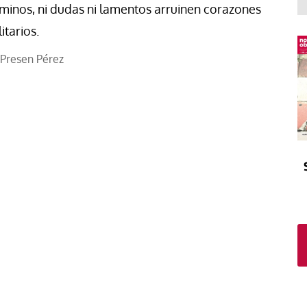
El atrio
Viñeta
minos, ni dudas ni lamentos arruinen corazones
In memoriam
Tribuna
litarios.
Blog Sembrando sueños,
Presen Pérez
recogiendo humanidad
Blog Mensajes guardados
La columna