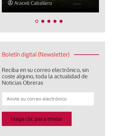
Jorge Hernández
Jose Luis P
Boletín digital (Newsletter)
Reciba en su correo electrónico, sin
coste alguno, toda la actualidad de
Noticias Obreras
Anote
su
correo
electrónico
Haga clic para enviar