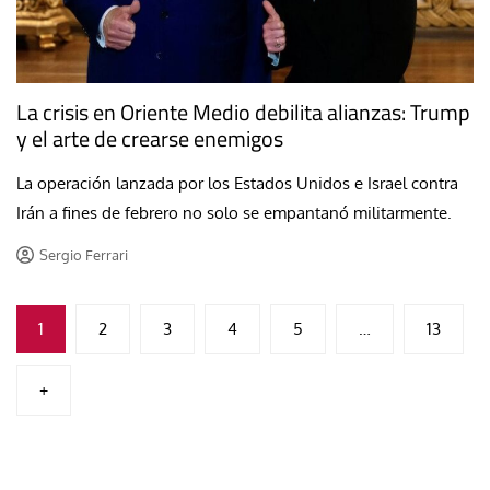
La crisis en Oriente Medio debilita alianzas: Trump
y el arte de crearse enemigos
La operación lanzada por los Estados Unidos e Israel contra
Irán a fines de febrero no solo se empantanó militarmente.
Sergio Ferrari
Paginación
1
2
3
4
5
…
13
de
+
entradas