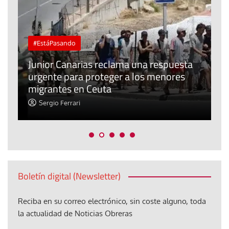
#EstáPasando
e
n
Junior Canarias reclama una respuesta
urgente para proteger a los menores
P
migrantes en Ceuta
y
Sergio Ferrari
Boletín digital (Newsletter)
Reciba en su correo electrónico, sin coste alguno, toda
la actualidad de Noticias Obreras