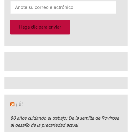
Anote
su
correo
electrónico
Haga clic para enviar
¡Tú!
80 años cuidando el trabajo: De la semilla de Rovirosa
al desafío de la precariedad actual