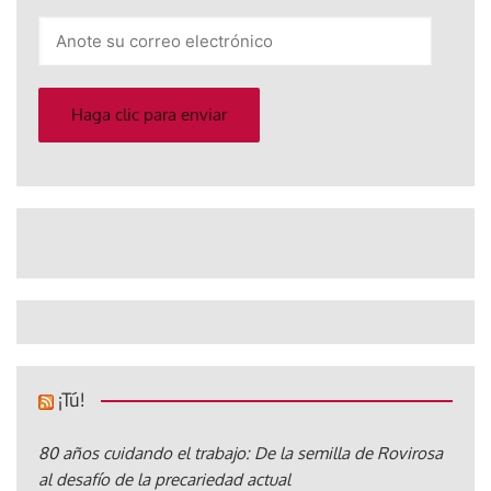
Anote
su
correo
electrónico
Haga clic para enviar
¡Tú!
80 años cuidando el trabajo: De la semilla de Rovirosa
al desafío de la precariedad actual