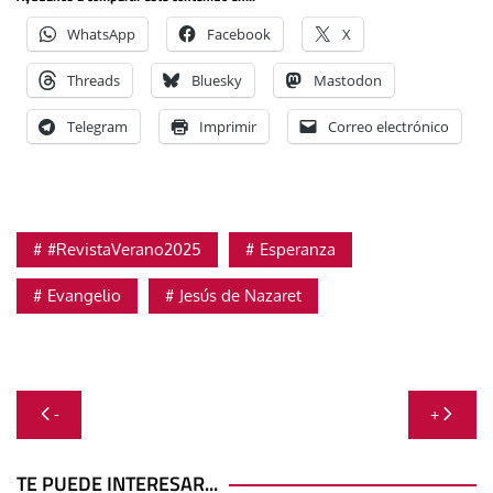
WhatsApp
Facebook
X
Threads
Bluesky
Mastodon
Telegram
Imprimir
Correo electrónico
#RevistaVerano2025
Esperanza
Evangelio
Jesús de Nazaret
Navegación
-
+
de
TE PUEDE INTERESAR...