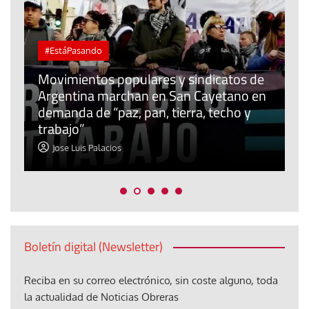
#EstáPasando
Movimientos populares y sindicatos de
Argentina marchan en San Cayetano en
J
l
demanda de “paz, pan, tierra, techo y
u
trabajo”
m
Jose Luis Palacios
Boletín digital (Newsletter)
Reciba en su correo electrónico, sin coste alguno, toda
la actualidad de Noticias Obreras