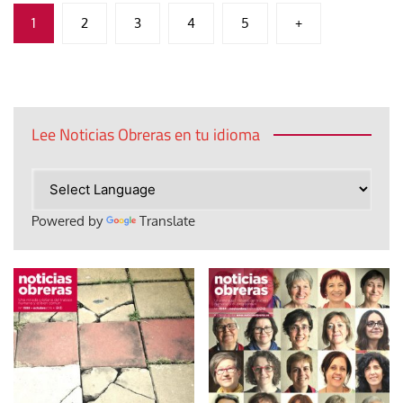
Paginación
1
2
3
4
5
+
de
entradas
Lee Noticias Obreras en tu idioma
Powered by
Translate