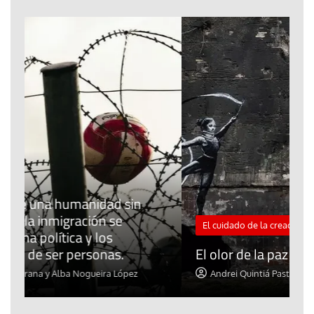
El cuidado de la creación
Revista de Verano
«
El olor de la paz
a
Andrei Quintiá Pastrana y Alba Nogueira López