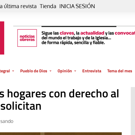
a última revista
Tienda
INICIA SESIÓN
tegral
Pueblo de Dios
Opinión
Entrevista
Tema del mes
liar, otro estilo
Iglesia
Editorial
os hogares con derecho al
posible
La oración de cada día
Blog De paso…
 la creación
solicitan
Vaticano
Blog Eutopía
El termómetro
Blog El Evangelio del trabajo
asando
El Evangelio en tu vida
Blog Desde mi azotea