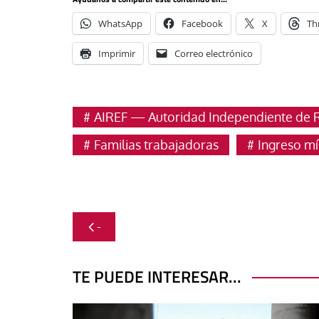
WhatsApp
Facebook
X
Th
Imprimir
Correo electrónico
AIREF — Autoridad Independiente de R
Familias trabajadoras
Ingreso mí
Navegación
-
de
entradas
TE PUEDE INTERESAR...