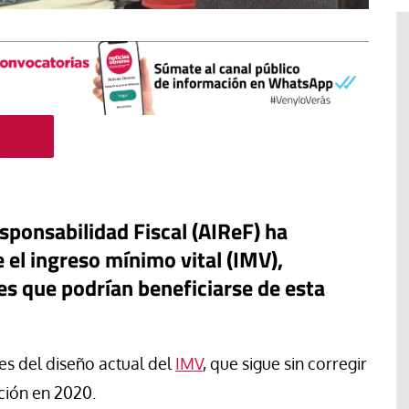
sponsabilidad Fiscal (AIReF) ha
 el ingreso mínimo vital (IMV),
es que podrían beneficiarse de esta
Libro
Revista de Verano
nes del diseño actual del
IMV
, que sigue sin corregir
 “artífices de
Potencia transformadora de la
dulzura y la paz
ción en 2020.