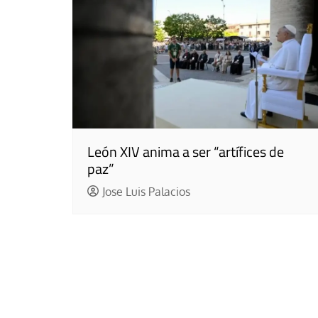
León XIV anima a ser “artífices de
paz”
Jose Luis Palacios