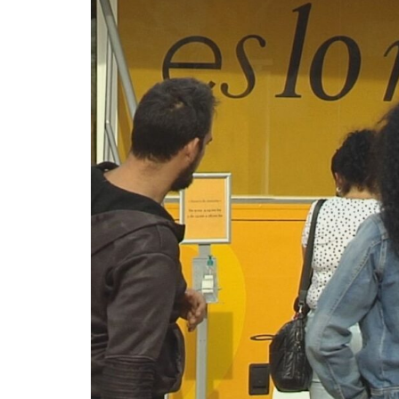
La mundialización
Cine
El amor en el mundo
Dos minutos
Los empobrecidos por el
Aplicaciones
mundo
Música
Radio — Mundo obrero hoy
Poesía
Vidas precarias
Relato