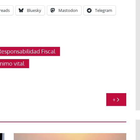
reads
Bluesky
Mastodon
Telegram
esponsabilidad Fiscal
nimo vital
+