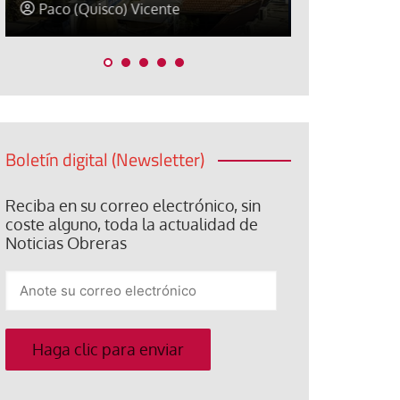
David Alvarado
José Luis Ig
Boletín digital (Newsletter)
Reciba en su correo electrónico, sin
coste alguno, toda la actualidad de
Noticias Obreras
Anote
su
correo
electrónico
Haga clic para enviar