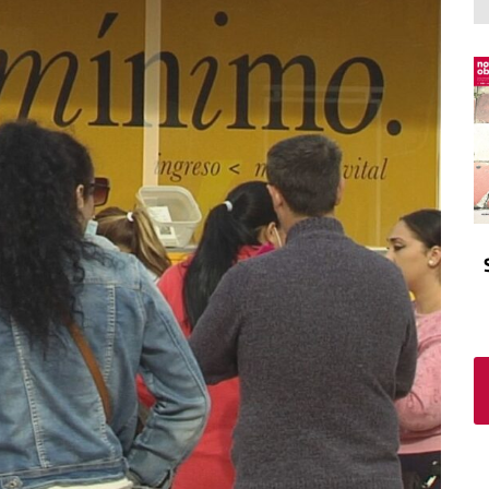
El atrio
Viñeta
In memoriam
Tribuna
Blog Sembrando sueños,
recogiendo humanidad
Blog Mensajes guardados
La columna