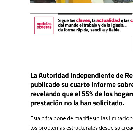
La Autoridad Independiente de Re
publicado su cuarto informe sobre
revelando que el 55% de los hogar
buna
prestación no la han solicitado.
aís de los 30 minutos: España
#EstáPasando
eba una estrategia para vivir
Esta cifra pone de manifiesto las limitacio
n pueblo con todos los
León XIV anima a ser
echos
paz”
los problemas estructurales desde su crea