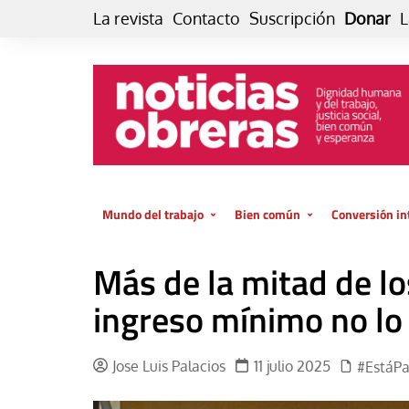
Skip
La revista
Contacto
Suscripción
Donar
L
to
content
Mundo del trabajo
Bien común
Conversión in
Datos e indicadores
Política
Otra vida fami
Más de la mitad de l
de vida… es 
El trabajo es para la vida
Economía
El cuidado de
ingreso mínimo no lo 
GlobalizAcción
Experiencia
INFOR. Boletín informativo del
MMTC
Cultura
Jose Luis Palacios
11 julio 2025
#EstáP
Laboral
Libro