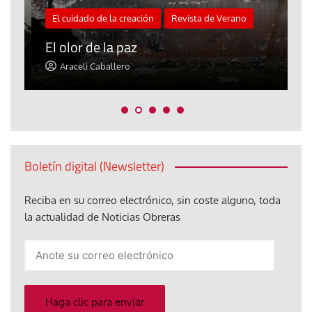
El cuidado de la creación
Revista de Verano
«
El olor de la paz
a
Araceli Caballero
Boletín digital (Newsletter)
Reciba en su correo electrónico, sin coste alguno, toda
la actualidad de Noticias Obreras
Anote
su
correo
electrónico
Haga clic para enviar