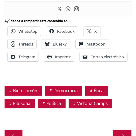
Ayúdanos a compartir este contenido en...
WhatsApp
Facebook
X
Threads
Bluesky
Mastodon
Telegram
Imprimir
Correo electrónico
Bien común
Democracia
Ética
Filosofía
Política
Victoria Camps
Navegación