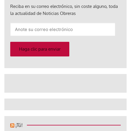
Reciba en su correo electrónico, sin coste alguno, toda
la actualidad de Noticias Obreras
Anote
su
correo
electrónico
Haga clic para enviar
¡Tú!