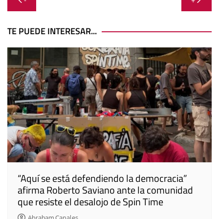
-
+
de
entradas
TE PUEDE INTERESAR...
“Aquí se está defendiendo la democracia”
afirma Roberto Saviano ante la comunidad
que resiste el desalojo de Spin Time
Abraham Canales