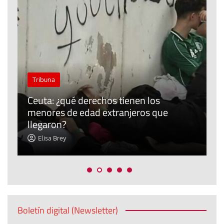
J
Tribuna
P
Ceuta: ¿qué derechos tienen los
E
menores de edad extranjeros que
m
llegaron?
c
Elisa Brey
Boletín digital (Newsletter)