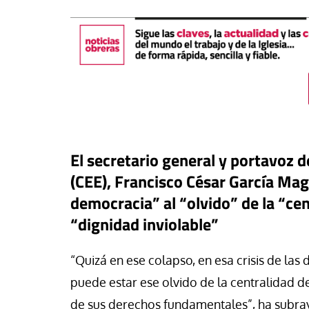
El secretario general y portavoz 
(CEE), Francisco César García Magá
democracia” al “olvido” de la “cen
“dignidad inviolable”
táPasando
or Canarias reclama una
Libro
Revista de V
“Quizá en ese colapso, en esa crisis de las
uesta urgente para proteger
s menores migrantes en
Potencia transform
puede estar ese olvido de la centralidad d
ta
dulzura y la paz
de sus derechos fundamentales”, ha subr