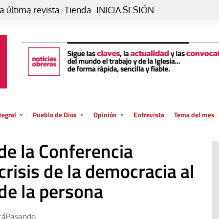
a última revista
Tienda
INICIA SESIÓN
tegral
Pueblo de Dios
Opinión
Entrevista
Tema del mes
liar, otro estilo
Iglesia
Editorial
 de la Conferencia
posible
La oración de cada día
Blog De paso…
 la creación
crisis de la democracia al
Vaticano
Blog Eutopía
 de la persona
El termómetro
Blog El Evangelio del trabajo
El Evangelio en tu vida
Blog Desde mi azotea
táPasando