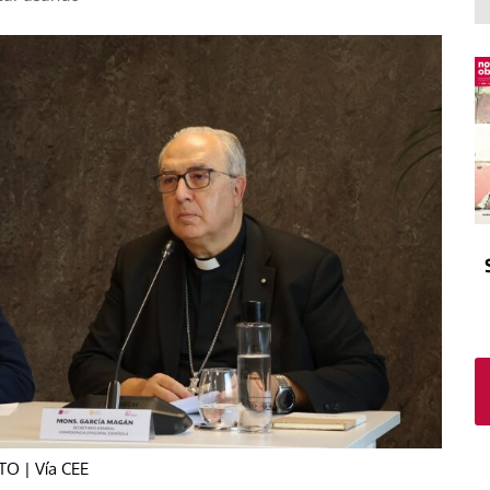
El atrio
Viñeta
In memoriam
Tribuna
Blog Sembrando sueños,
recogiendo humanidad
Blog Mensajes guardados
La columna
O | Vía CEE