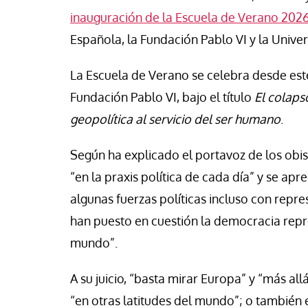
se Luis Palacios
Paco (Quisco) Vicen
inauguración de la Escuela de Verano 202
Española, la Fundación Pablo VI y la Unive
La Escuela de Verano se celebra desde este 
Fundación Pablo VI, bajo el título
El colaps
geopolítica al servicio del ser humano
.
Según ha explicado el portavoz de los obi
“en la praxis política de cada día” y se ap
algunas fuerzas políticas incluso con repr
han puesto en cuestión la democracia repr
mundo”.
A su juicio, “basta mirar Europa” y “más al
“en otras latitudes del mundo”; o también 