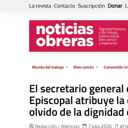
Skip
La revista
Contacto
Suscripción
Donar
L
to
content
Mundo del trabajo
Bien común
Conversión in
Datos e indicadores
Política
Otra vida fami
El secretario general
de vida… es 
El trabajo es para la vida
Economía
El cuidado de
Episcopal atribuye la 
GlobalizAcción
Experiencia
olvido de la dignidad
INFOR. Boletín informativo del
MMTC
Cultura
Laboral
Libro
Redacción / Agencias
7 julio 2026
#Es