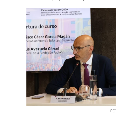
La mundialización
Cine
El amor en el mundo
Dos minutos
Los empobrecidos por el
Aplicaciones
mundo
Música
Radio — Mundo obrero hoy
Poesía
Vidas precarias
Relato
FOT