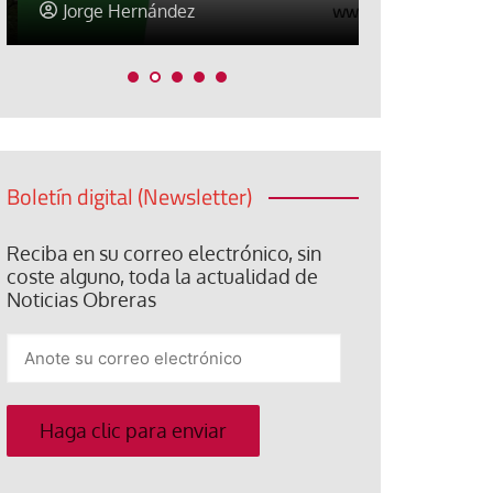
Jorge Hernández
Jose Luis P
Boletín digital (Newsletter)
Reciba en su correo electrónico, sin
coste alguno, toda la actualidad de
Noticias Obreras
Anote
su
correo
electrónico
Haga clic para enviar