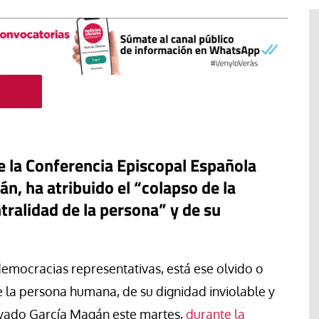
de la Conferencia Episcopal Española
n, ha atribuido el “colapso de la
tralidad de la persona” y de su
El cuidado de la creación
erano
 democracias representativas, está ese olvido o
Revista de Verano
adora de la
e la persona humana, de su dignidad inviolable y
El olor de la paz
ayado García Magán este martes,
durante la