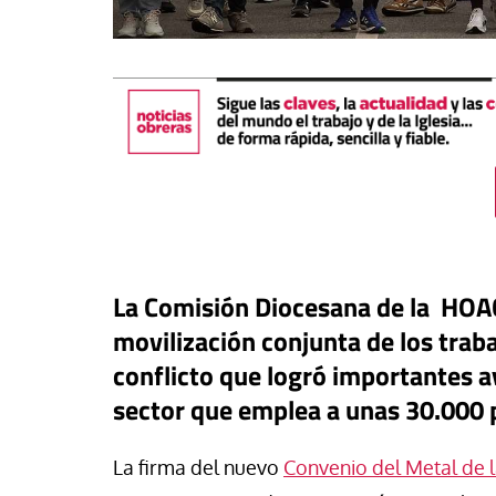
La Comisión Diocesana de la HOAC 
movilización conjunta de los trab
táPasando
conflicto que logró importantes a
or Canarias reclama una
sector que emplea a unas 30.000 p
Libro
Revista de V
uesta urgente para proteger
s menores migrantes en
Potencia transform
La firma del nuevo
Convenio del Metal de 
ta
dulzura y la paz