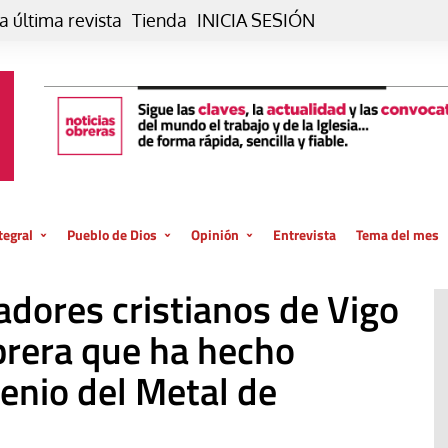
a última revista
Tienda
INICIA SESIÓN
tegral
Pueblo de Dios
Opinión
Entrevista
Tema del mes
liar, otro estilo
Iglesia
Editorial
adores cristianos de Vigo
posible
La oración de cada día
Blog De paso…
 la creación
brera que ha hecho
Vaticano
Blog Eutopía
enio del Metal de
El termómetro
Blog El Evangelio del trabajo
El Evangelio en tu vida
Blog Desde mi azotea