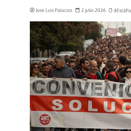
La mundialización
Cine
Jose Luis Palacios
2 julio 2026
#EstáP
El amor en el mundo
Dos minutos
Los empobrecidos por el
Aplicaciones
mundo
Música
Radio — Mundo obrero hoy
Poesía
Vidas precarias
Relato