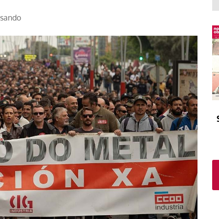
El atrio
Viñeta
asando
In memoriam
Tribuna
Blog Sembrando sueños,
recogiendo humanidad
Blog Mensajes guardados
La columna