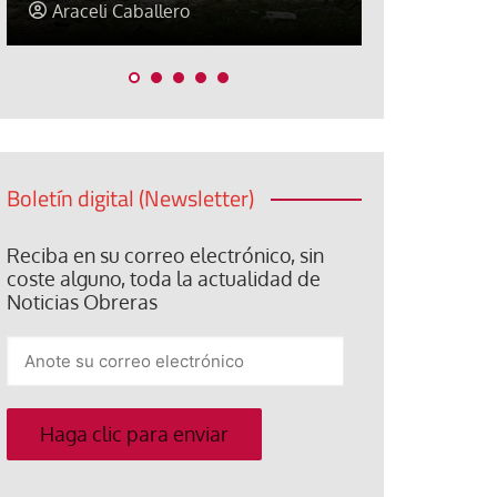
Jorge Hernández
Jose Luis P
Boletín digital (Newsletter)
Reciba en su correo electrónico, sin
coste alguno, toda la actualidad de
Noticias Obreras
Anote
su
correo
electrónico
Haga clic para enviar