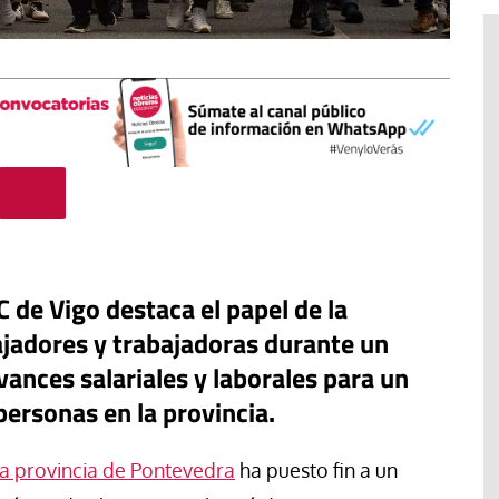
de Vigo destaca el papel de la
ajadores y trabajadoras durante un
vances salariales y laborales para un
ersonas en la provincia.
El cuidado de la creación
erano
Revista de Verano
adora de la
la provincia de Pontevedra
ha puesto fin a un
El olor de la paz