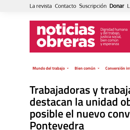
Skip
La revista
Contacto
Suscripción
Donar
L
to
content
Mundo del trabajo
Bien común
Conversión in
Datos e indicadores
Política
Otra vida fami
Trabajadoras y trabaj
de vida… es 
El trabajo es para la vida
Economía
El cuidado de
destacan la unidad o
GlobalizAcción
Experiencia
posible el nuevo conv
INFOR. Boletín informativo del
MMTC
Cultura
Pontevedra
Laboral
Libro