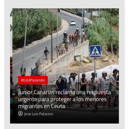
#EstáPasando
e
n
Junior Canarias reclama una respuesta
urgente para proteger a los menores
P
migrantes en Ceuta
y
Jose Luis Palacios