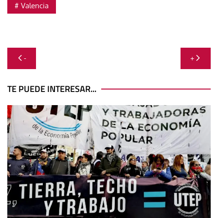
Valencia
Navegación
-
+
de
entradas
TE PUEDE INTERESAR...