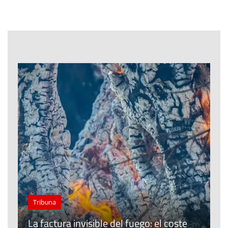
C
Tribuna
:
r
La factura invisible del fuego: el coste
c