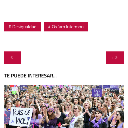
Desigualdad
Oxfam Intermón
Navegación
-
+
de
entradas
TE PUEDE INTERESAR...