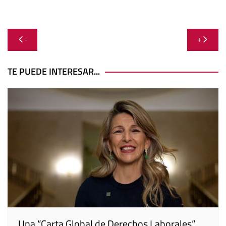
Navegación
-
+
de
entradas
TE PUEDE INTERESAR...
Una “Carta Global de Derechos Laborales”