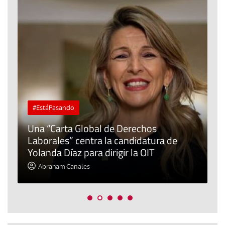
#EstáPasando
Una “Carta Global de Derechos
L
Laborales” centra la candidatura de
C
Yolanda Díaz para dirigir la OIT
f
Abraham Canales