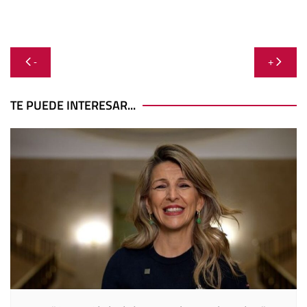
Navegación
-
+
de
entradas
TE PUEDE INTERESAR...