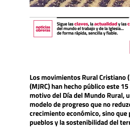
Los movimientos Rural Cristiano 
(MJRC) han hecho público este 15
motivo del Día del Mundo Rural, u
táPasando
modelo de progreso que no reduzca
or Canarias reclama una
Libro
Revista de V
uesta urgente para proteger
crecimiento económico, sino que p
s menores migrantes en
Potencia transform
pueblos y la sostenibilidad del terr
ta
dulzura y la paz