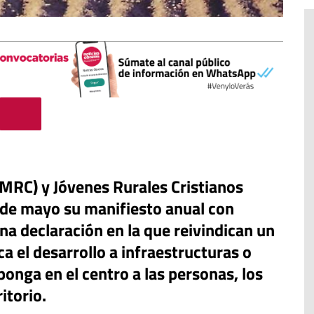
(MRC) y Jóvenes Rurales Cristianos
 de mayo su manifiesto anual con
na declaración en la que reivindican un
 el desarrollo a infraestructuras o
El cuidado de la creación
erano
onga en el centro a las personas, los
Revista de Verano
adora de la
itorio.
El olor de la paz