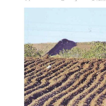
La mundialización
Cine
El amor en el mundo
Dos minutos
Los empobrecidos por el
Aplicaciones
mundo
Música
Radio — Mundo obrero hoy
Poesía
Vidas precarias
Relato