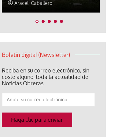
Jorge Hernández
Jose Luis P
Boletín digital (Newsletter)
Reciba en su correo electrónico, sin
coste alguno, toda la actualidad de
Noticias Obreras
Anote
su
correo
electrónico
Haga clic para enviar