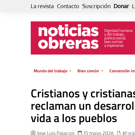
Skip
La revista
Contacto
Suscripción
Donar
L
to
content
Mundo del trabajo
Bien común
Conversión in
Datos e indicadores
Política
Otra vida fami
Cristianos y cristiana
de vida… es 
El trabajo es para la vida
Economía
El cuidado de
reclaman un desarrol
GlobalizAcción
Experiencia
vida a los pueblos
INFOR. Boletín informativo del
MMTC
Cultura
Laboral
Libro
Jose Luis Palacios
15 mayo 2026
#Está