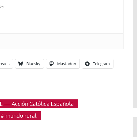
as
reads
Bluesky
Mastodon
Telegram
E — Acción Católica Española
mundo rural