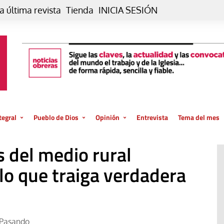
a última revista
Tienda
INICIA SESIÓN
tegral
Pueblo de Dios
Opinión
Entrevista
Tema del mes
liar, otro estilo
Iglesia
Editorial
s del medio rural
posible
La oración de cada día
Blog De paso…
 la creación
lo que traiga verdadera
Vaticano
Blog Eutopía
El termómetro
Blog El Evangelio del trabajo
El Evangelio en tu vida
Blog Desde mi azotea
Pasando