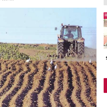
El atrio
Viñeta
In memoriam
Tribuna
Blog Sembrando sueños,
recogiendo humanidad
Blog Mensajes guardados
La columna