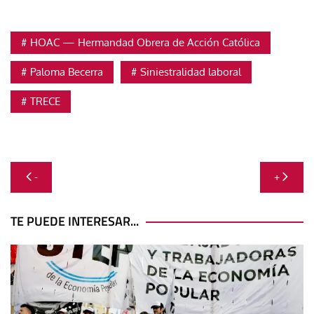
HOAC — Hermandad Obrera de Acción Católica
Paloma Becerra
Siniestralidad laboral
TRECE
Navegación
-
+
de
entradas
TE PUEDE INTERESAR...