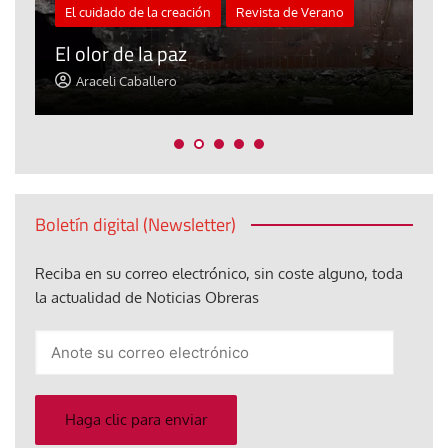
El cuidado de la creación
Revista de Verano
«
El olor de la paz
a
Araceli Caballero
Boletín digital (Newsletter)
Reciba en su correo electrónico, sin coste alguno, toda
la actualidad de Noticias Obreras
Anote
su
correo
electrónico
Haga clic para enviar