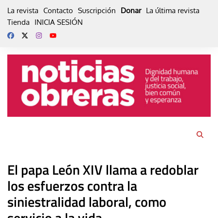
Skip
La revista
Contacto
Suscripción
Donar
La última revista
to
Tienda
INICIA SESIÓN
content
El papa León XIV llama a redoblar
los esfuerzos contra la
siniestralidad laboral, como
servicio a la vida