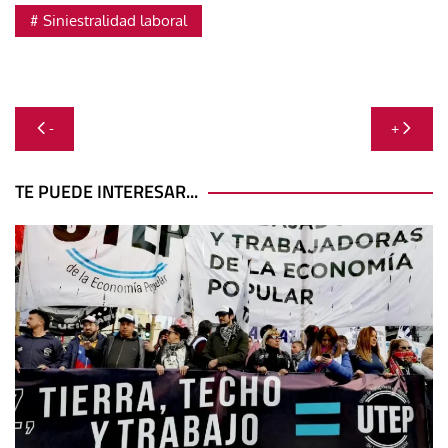
Siniestralidad laboral
Navegación
-
+
de
entradas
TE PUEDE INTERESAR...