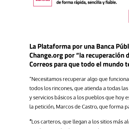
La Plataforma por una Banca Públ
Change.org por “la recuperación 
Correos para que todo el mundo te
“Necesitamos recuperar algo que funcion
todos los rincones, que atienda a todas la
#EstáPasando
y servicios básicos a los pueblos que hoy 
buna
Los sindicatos dest
la petición, Marcos de Castro, que forma p
o más que OnlyFans: el
aportación positiva 
anaje digital que monetiza la
regularización extra
“
Los carteros, que llegan a los sitios más a
midad de las jóvenes
crecimiento del em