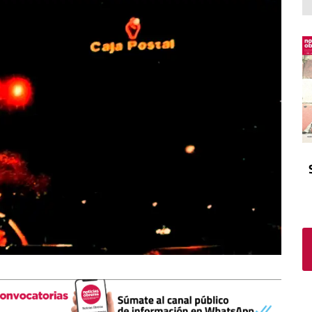
El atrio
Viñeta
In memoriam
Tribuna
Blog Sembrando sueños,
recogiendo humanidad
Blog Mensajes guardados
La columna