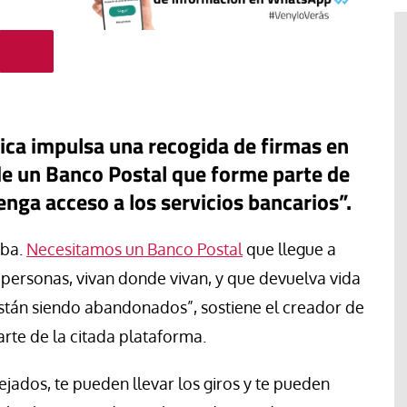
ica impulsa una recogida de firmas en
de un Banco Postal que forme parte de
nga acceso a los servicios bancarios”.
aba.
Necesitamos un Banco Postal
que llegue a
s personas, vivan donde vivan, y que devuelva vida
están siendo abandonados”, sostiene el creador de
acan la
#EstáPasando
arte de la citada plataforma.
de la
ordinaria al
Enrique Angelelli, el obispo
lejados, te pueden llevar los giros y te pueden
pleo
asesinado hace 50 años