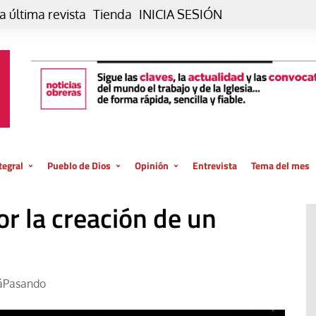
a última revista
Tienda
INICIA SESIÓN
tegral
Pueblo de Dios
Opinión
Entrevista
Tema del mes
liar, otro estilo
Iglesia
Editorial
r la creación de un
posible
La oración de cada día
Blog De paso…
 la creación
Vaticano
Blog Eutopía
El termómetro
Blog El Evangelio del trabajo
áPasando
El Evangelio en tu vida
Blog Desde mi azotea