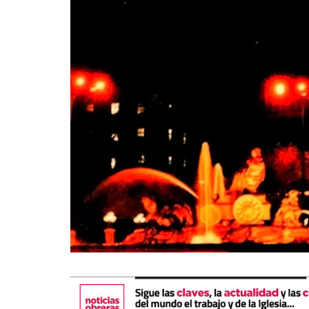
La mundialización
Cine
El amor en el mundo
Dos minutos
Los empobrecidos por el
Aplicaciones
mundo
Música
Radio — Mundo obrero hoy
Poesía
Vidas precarias
Relato