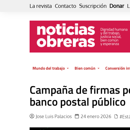
Skip
La revista
Contacto
Suscripción
Donar
L
to
content
Mundo del trabajo
Bien común
Conversión in
Datos e indicadores
Política
Otra vida fami
Campaña de firmas po
de vida… es 
El trabajo es para la vida
Economía
El cuidado de
banco postal público
GlobalizAcción
Experiencia
INFOR. Boletín informativo del
MMTC
Cultura
Jose Luis Palacios
24 enero 2026
#Est
Laboral
Libro