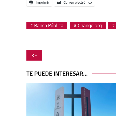
Imprimir
Correo electrónico
Banca Pública
Change.org
Navegación
-
de
entradas
TE PUEDE INTERESAR...